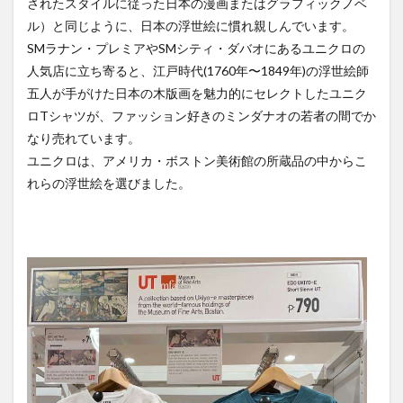
されたスタイルに従った日本の漫画またはグラフィックノベ
ル）と同じように、日本の浮世絵に慣れ親しんでいます。
リゾート
ルーマニア
レゴ
レストラン
SMラナン・プレミアやSMシティ・ダバオにあるユニクロの
レチョン
レッドホース
ロミー
人気店に立ち寄ると、江戸時代(1760年〜1849年)の浮世絵師
ローカルビーチ
ローカルビール
ローカルフード
五人が手がけた日本の木版画を魅力的にセレクトしたユニク
ローカルルール
ワークアウト
ワークショップ
ロTシャツが、ファッション好きのミンダナオの若者の間でか
不動産
二国間会談
交流
休暇
保護活動
なり売れています。
ユニクロは、アメリカ・ボストン美術館の所蔵品の中からこ
免疫力
刑務所
友だち
友だちの輪
れらの浮世絵を選びました。
友達の輪
国産マスク
埴輪
壁画
外出規制
夢幻
子どもたち
宿泊
封鎖
屋台
布製ナプキン
感染者
手作りマスク
支援
教育
新型コロナ
新年
春画
更生
東京カレー
格安
機内wifi
浮世絵
海
渋滞
牛
牛骨
生理用ナプキン
皆既日食
直行便
知育
知育プログラム
知育教室
空撮
結婚式
習慣
英語ゲーム