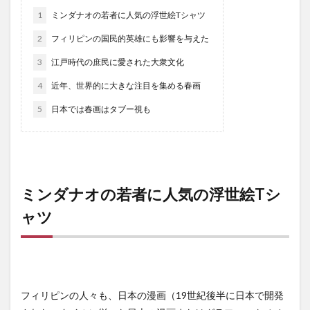
1
ミンダナオの若者に人気の浮世絵Tシャツ
ドリアン
ドローン
ナイトマーケット
バカ
2
フィリピンの国民的英雄にも影響を与えた
バスケットボール
バレンタイン
バロット
バンケロハン
パラゴンダバオ
パレス
3
江戸時代の庶民に愛された大衆文化
パーキングスペース
ヒラナン
ビーガン
4
近年、世界的に大きな注目を集める春画
ビーツサイクル
ピルセン
ファッションショー
5
日本では春画はタブー視も
フィリピン
フィリピンイーグル
フィリピンワシ
フィリピン産マスク
フィリピン航空
フルーツ
フードバザール
フードパンダ
プラスチックごみ
プラスチックごみ問題
ヘリコプター事故
ペノイ
ミンダナオの若者に人気の浮世絵Tシ
ホテル
ホリデー
ボランティア
マナド
ャツ
マラン
マーク・ストリーグル
マーラン
ミンダナオ
ミンダナオ南地域
ムスリム
メディアデトックス
モバイル
モリンガ
モール
ヤンバーガー
ユニクロ
ライブ
フィリピンの人々も、日本の漫画（19世紀後半に日本で開発
ライブハウス
ラハイナヌーン
ラブホ