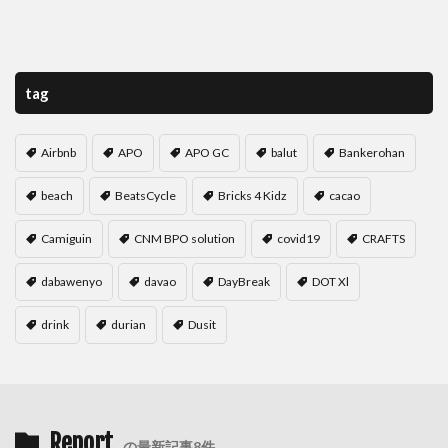
tag
Airbnb
APO
APO GC
balut
Bankerohan
beach
BeatsCycle
Bricks 4 Kidz
cacao
Camiguin
CNM BPO solution
covid19
CRAFTS
dabawenyo
davao
DayBreak
DOT Xl
drink
durian
Dusit
Report
の最新記事8件