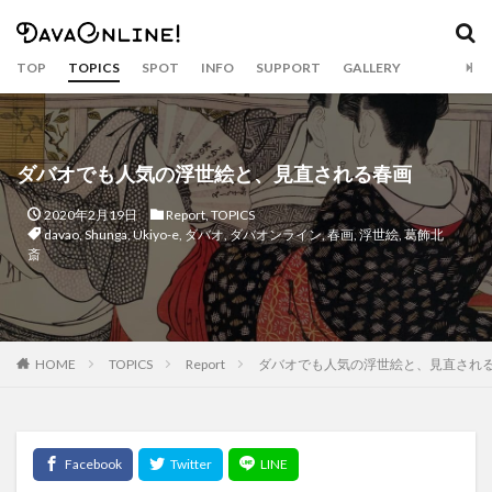
カテゴリー
TOP
TOPICS
SPOT
INFO
SUPPORT
GALLERY
タグ
Airbnb
APO
APO GC
balut
Bankerohan
ダバオでも人気の浮世絵と、見直される春画
beach
BeatsCycle
Bricks 4 Kidz
cacao
2020年2月19日
Report
,
TOPICS
Camiguin
CNM BPO solution
covid19
davao
,
Shunga
,
Ukiyo-e
,
ダバオ
,
ダバオンライン
,
春画
,
浮世絵
,
葛飾北
斎
CRAFTS
dabawenyo
davao
DayBreak
DOT Xl
drink
durian
Dusit
eclipse
event
fashion
food
food bazaar
Food Support
foodpanda
Gianna Bryant
golf
HOME
TOPICS
Report
ダバオでも人気の浮世絵と、見直され
Gourmet
Haniwa
holiday
hotel
Inaul
Jeepney
Jollibee
Kasta Morrely
kawaii
keto diet
Ketogenic Diet
kinilaw
Klub Safari
Kobe Bryant
Lahaina Noon