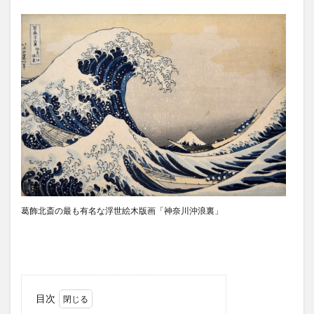
アートセッション
イスラム
イナウル
ウェディングドレス
エアロバイク
オタップ
オージョージ
カダヤワン
カフェ
カレー
ガーデニング
キニラウ
クラフト
クラブサファリ
グルメ
ケト
ケトジェニック
ケトジェニックダイエット
ケトダイエット
ココナッツ
コンドミニアム
ゴルフ
ゴルフコース
ゴルフ練習場
サブディビジョン
サマル
サマル島
サンボアンガ
サンミゲル
シアルガオ島
シシグ
ショッピング
葛飾北斎の最も有名な浮世絵木版画「神奈川沖浪裏」
ショールーム
シンガポール
ジプニー
ジョリビー
スタートアップ
ストレス
セブ島
タウンハウス
ダバウェーニョ
ダバオ
ダバオンライン
チェマス
チキン
デュシット
目次
トライシクル
ドミンゲス長官
ドライビングレンジ