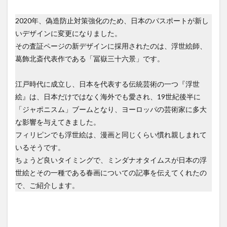
LANANG APLAYA RESORT
Lechon
LEGO
2020年、偽造防止対策強化のため、日本のパスポートが新し
LIFE IS HERE
local beer
LOCKDOWN
LOMI
いデザインに変更になりました。
Mainit
mall
marang
MMA
mobile
その査証ページの新デザインに採用されたのは、浮世絵師、
moringa
myPAL
myPAL wifi
NBA
news
葛飾北斎代表作である「冨嶽三十六景」です。
Oh George
online art exhibit
OTAP
江戸時代に成立し、日本を代表する伝統芸術の一つ『浮世
PARAGON
pares
Paz Eatery
Philippine Eagle
絵』は、日本だけではなく海外でも愛され、19世紀後半に
philippines
Pilsen
Rancho Palos Verdes GC
「ジャポニスム」ブームとなり、ヨーロッパの芸術家に多大
Red Horse
samal
SanMig
Sherwin Darrel
な影響を与えてきました。
shopping
Shunga
sim
SIMカード
sisig
フィリピンでも浮世絵は、漫画と同じくらい慣れ親しまれて
いるそうです。
snap
South Pacific GC
SPARK COFFEE
startup
ちょうど良いタイミングで、ミンダナオタイムスが日本の浮
Subdivision
Talikud
Tricycle
Ukiyo-e
世絵とその一種である春画についての記事を伝えてくれたの
UNIQLO
Valentine
VCO
vegan
で、ご紹介します。
volunteer
wifi
Yumburger
うんこ
お土産
お菓子
かわいい
ぬいぐるみ
はにわ
アモイ
アーティスト