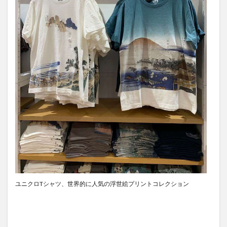
茂木外務大臣
葛飾北斎
観光客
観光産業
語学力
買いだめ
貸し切り
資産運用
逃亡
運転
過ごし方
開発協力
食堂
食料パック
食料支援
食糧支援
香港
検索
ユニクロTシャツ、世界的に人気の浮世絵プリントコレクション