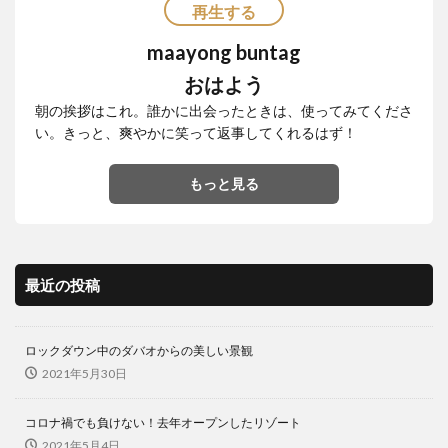
再生する
ドリアン
ドローン
ナイトマーケット
バカ
maayong buntag
バスケットボール
バレンタイン
バロット
おはよう
バンケロハン
パラゴンダバオ
パレス
朝の挨拶はこれ。誰かに出会ったときは、使ってみてくださ
パーキングスペース
ヒラナン
ビーガン
い。きっと、爽やかに笑って返事してくれるはず！
ビーツサイクル
ピルセン
ファッションショー
フィリピン
フィリピンイーグル
フィリピンワシ
もっと見る
フィリピン産マスク
フィリピン航空
フルーツ
フードバザール
フードパンダ
プラスチックごみ
プラスチックごみ問題
ヘリコプター事故
ペノイ
最近の投稿
ホテル
ホリデー
ボランティア
マナド
マラン
マーク・ストリーグル
マーラン
ロックダウン中のダバオからの美しい景観
ミンダナオ
ミンダナオ南地域
ムスリム
2021年5月30日
メディアデトックス
モバイル
モリンガ
モール
ヤンバーガー
ユニクロ
ライブ
コロナ禍でも負けない！去年オープンしたリゾート
2021年5月4日
ライブハウス
ラハイナヌーン
ラブホ