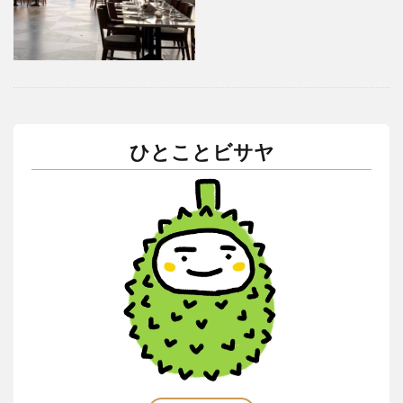
アートセッション
イスラム
イナウル
ウェディングドレス
エアロバイク
オタップ
オージョージ
カダヤワン
カフェ
カレー
ガーデニング
キニラウ
クラフト
クラブサファリ
グルメ
ケト
ケトジェニック
ひとことビサヤ
ケトジェニックダイエット
ケトダイエット
ココナッツ
コンドミニアム
ゴルフ
ゴルフコース
ゴルフ練習場
サブディビジョン
サマル
サマル島
サンボアンガ
サンミゲル
シアルガオ島
シシグ
ショッピング
ショールーム
シンガポール
ジプニー
ジョリビー
スタートアップ
ストレス
セブ島
タウンハウス
ダバウェーニョ
ダバオ
ダバオンライン
チェマス
チキン
デュシット
トライシクル
ドミンゲス長官
ドライビングレンジ