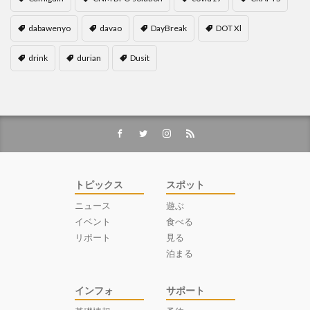
茂木外務大臣
葛飾北斎
観光客
観光産業
語学力
買いだめ
貸し切り
資産運用
dabawenyo
davao
DayBreak
DOT Xl
逃亡
運転
過ごし方
開発協力
食堂
drink
durian
Dusit
食料パック
食料支援
食糧支援
香港
検索
トピックス
スポット
ニュース
遊ぶ
イベント
食べる
リポート
見る
泊まる
インフォ
サポート