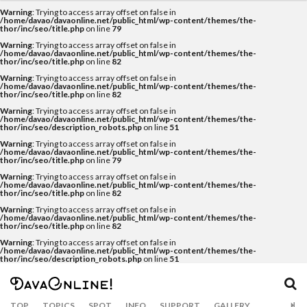
Warning
: Trying to access array offset on false in
カテゴリー
/home/davao/davaonline.net/public_html/wp-content/themes/the-
thor/inc/seo/title.php
on line
79
Warning
: Trying to access array offset on false in
/home/davao/davaonline.net/public_html/wp-content/themes/the-
thor/inc/seo/title.php
on line
82
タグ
Warning
: Trying to access array offset on false in
/home/davao/davaonline.net/public_html/wp-content/themes/the-
thor/inc/seo/title.php
on line
82
Airbnb
APO
APO GC
balut
Bankerohan
Warning
: Trying to access array offset on false in
beach
BeatsCycle
Bricks 4 Kidz
cacao
/home/davao/davaonline.net/public_html/wp-content/themes/the-
thor/inc/seo/description_robots.php
on line
51
Camiguin
CNM BPO solution
covid19
Warning
: Trying to access array offset on false in
/home/davao/davaonline.net/public_html/wp-content/themes/the-
CRAFTS
dabawenyo
davao
DayBreak
thor/inc/seo/title.php
on line
79
Warning
: Trying to access array offset on false in
DOT Xl
drink
durian
Dusit
eclipse
/home/davao/davaonline.net/public_html/wp-content/themes/the-
thor/inc/seo/title.php
on line
82
event
fashion
food
food bazaar
Warning
: Trying to access array offset on false in
/home/davao/davaonline.net/public_html/wp-content/themes/the-
Food Support
foodpanda
Gianna Bryant
golf
thor/inc/seo/title.php
on line
82
Gourmet
Haniwa
holiday
hotel
Inaul
Warning
: Trying to access array offset on false in
/home/davao/davaonline.net/public_html/wp-content/themes/the-
thor/inc/seo/description_robots.php
on line
51
Jeepney
Jollibee
Kasta Morrely
kawaii
keto diet
Ketogenic Diet
kinilaw
Klub Safari
Kobe Bryant
Lahaina Noon
TOP
TOPICS
SPOT
INFO
SUPPORT
GALLERY