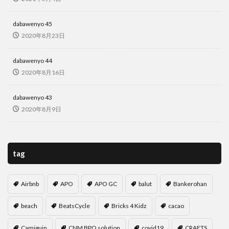
リゾート
ルーマニア
レゴ
レストラン
dabawenyo 45
レチョン
レッドホース
ロミー
2020年8月23日
ローカルビーチ
ローカルビール
ローカルフード
dabawenyo 44
ローカルルール
ワークアウト
ワークショップ
2020年8月16日
不動産
二国間会談
交流
休暇
保護活動
免疫力
刑務所
友だち
友だちの輪
dabawenyo 43
友達の輪
国産マスク
埴輪
壁画
2020年8月9日
外出規制
夢幻
子どもたち
宿泊
封鎖
屋台
布製ナプキン
感染者
手作りマスク
tag
支援
教育
新型コロナ
新年
春画
更生
東京カレー
格安
機内wifi
浮世絵
Airbnb
APO
APO GC
balut
Bankerohan
海
渋滞
牛
牛骨
生理用ナプキン
皆既日食
直行便
知育
知育プログラム
beach
BeatsCycle
Bricks 4 Kidz
cacao
知育教室
空撮
結婚式
習慣
英語ゲーム
Camiguin
CNM BPO solution
covid19
CRAFTS