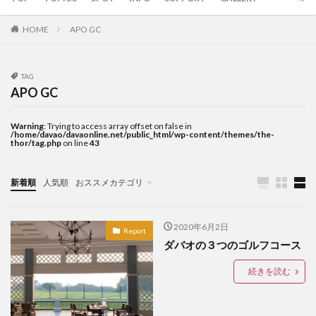
LANANG APLAYA RESORT
Lechon
LEGO
HOME
APO GC
LIFE IS HERE
local beer
LOCKDOWN
LOMI
Mainit
mall
marang
MMA
mobile
TAG
moringa
myPAL
myPAL wifi
NBA
news
APO GC
Oh George
online art exhibit
OTAP
PARAGON
pares
Paz Eatery
Philippine Eagle
Warning
: Trying to access array offset on false in
/home/davao/davaonline.net/public_html/wp-content/themes/the-
thor/tag.php
on line
43
philippines
Pilsen
Rancho Palos Verdes GC
Red Horse
samal
SanMig
Sherwin Darrel
新着順
人気順
おススメカテゴリ
shopping
Shunga
sim
SIMカード
sisig
TOPICS
snap
South Pacific GC
SPARK COFFEE
startup
2020年6月2日
Subdivision
Talikud
Tricycle
Ukiyo-e
Report
ダバオの３つのゴルフコース
UNIQLO
Valentine
VCO
vegan
volunteer
wifi
Yumburger
うんこ
続きを読む
お土産
お菓子
かわいい
ぬいぐるみ
はにわ
アモイ
アーティスト