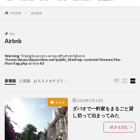
LANANG APLAYA RESORT
Lechon
LEGO
HOME
Airbnb
LIFE IS HERE
local beer
LOCKDOWN
LOMI
Mainit
mall
marang
MMA
mobile
TAG
moringa
myPAL
myPAL wifi
NBA
news
Airbnb
Oh George
online art exhibit
OTAP
PARAGON
pares
Paz Eatery
Philippine Eagle
Warning
: Trying to access array offset on false in
/home/davao/davaonline.net/public_html/wp-content/themes/the-
thor/tag.php
on line
43
philippines
Pilsen
Rancho Palos Verdes GC
Red Horse
samal
SanMig
Sherwin Darrel
新着順
人気順
おススメカテゴリ
shopping
Shunga
sim
SIMカード
sisig
TOPICS
snap
South Pacific GC
SPARK COFFEE
startup
2020年5月14日
Subdivision
Talikud
Tricycle
Ukiyo-e
泊まる
ダバオで一軒家をまるごと貸
UNIQLO
Valentine
VCO
vegan
し切って泊まってみた
volunteer
wifi
Yumburger
うんこ
続きを読む
お土産
お菓子
かわいい
ぬいぐるみ
はにわ
アモイ
アーティスト