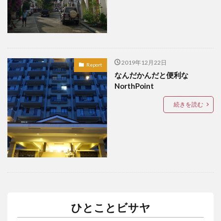
アートセッション
イスラム
イナウル
ウェディングドレス
エアロバイク
オタップ
オージョージ
カダヤワン
カフェ
カレー
ガーデニング
キニラウ
クラフト
2019年12月22日
Report
クラブサファリ
グルメ
ケト
ケトジェニック
なんだかんだと便利な
NorthPoint
ケトジェニックダイエット
ケトダイエット
ココナッツ
コンドミニアム
ゴルフ
続きを読む
ゴルフコース
ゴルフ練習場
サブディビジョン
サマル
サマル島
サンボアンガ
サンミゲル
シアルガオ島
シシグ
ショッピング
ショールーム
シンガポール
ジプニー
ジョリビー
スタートアップ
ストレス
セブ島
タウンハウス
ダバウェーニョ
ダバオ
ひとことビサヤ
ダバオンライン
チェマス
チキン
デュシット
トライシクル
ドミンゲス長官
ドライビングレンジ