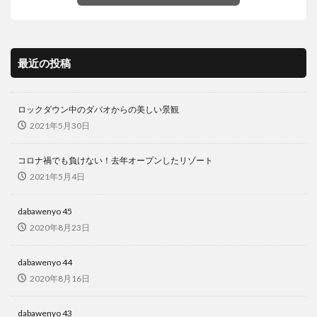
リゾート
ルーマニア
レゴ
レストラン
レチョン
レッドホース
ロミー
最近の投稿
ローカルビーチ
ローカルビール
ローカルフード
ローカルルール
ワークアウト
ワークショップ
不動産
二国間会談
交流
休暇
保護活動
ロックダウン中のダバオからの美しい景観
2021年5月30日
免疫力
刑務所
友だち
友だちの輪
友達の輪
国産マスク
埴輪
壁画
コロナ禍でも負けない！去年オープンしたリゾート
外出規制
夢幻
子どもたち
宿泊
封鎖
2021年5月4日
屋台
布製ナプキン
感染者
手作りマスク
dabawenyo 45
支援
教育
新型コロナ
新年
春画
2020年8月23日
更生
東京カレー
格安
機内wifi
浮世絵
海
渋滞
牛
牛骨
生理用ナプキン
dabawenyo 44
皆既日食
直行便
知育
知育プログラム
2020年8月16日
知育教室
空撮
結婚式
習慣
英語ゲーム
dabawenyo 43