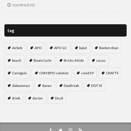
茂木外務大臣
葛飾北斎
観光客
観光産業
2020年8月9日
語学力
買いだめ
貸し切り
資産運用
逃亡
運転
過ごし方
開発協力
食堂
食料パック
食料支援
食糧支援
香港
tag
検索
Airbnb
APO
APO GC
balut
Bankerohan
beach
BeatsCycle
Bricks 4 Kidz
cacao
Camiguin
CNM BPO solution
covid19
CRAFTS
dabawenyo
davao
DayBreak
DOT Xl
drink
durian
Dusit