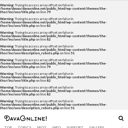
Warning
: Trying to access array offset on false in
カテゴリー
/home/davao/davaonline.net/public_html/wp-content/themes/the-
thor/inc/seo/title.php
on line
79
Warning
: Trying to access array offset on false in
/home/davao/davaonline.net/public_html/wp-content/themes/the-
thor/inc/seo/title.php
on line
82
タグ
Warning
: Trying to access array offset on false in
/home/davao/davaonline.net/public_html/wp-content/themes/the-
thor/inc/seo/title.php
on line
82
Airbnb
APO
APO GC
balut
Bankerohan
Warning
: Trying to access array offset on false in
beach
BeatsCycle
Bricks 4 Kidz
cacao
/home/davao/davaonline.net/public_html/wp-content/themes/the-
thor/inc/seo/description_robots.php
on line
51
Camiguin
CNM BPO solution
covid19
Warning
: Trying to access array offset on false in
/home/davao/davaonline.net/public_html/wp-content/themes/the-
CRAFTS
dabawenyo
davao
DayBreak
thor/inc/seo/title.php
on line
79
Warning
: Trying to access array offset on false in
DOT Xl
drink
durian
Dusit
eclipse
/home/davao/davaonline.net/public_html/wp-content/themes/the-
thor/inc/seo/title.php
on line
82
event
fashion
food
food bazaar
Warning
: Trying to access array offset on false in
/home/davao/davaonline.net/public_html/wp-content/themes/the-
Food Support
foodpanda
Gianna Bryant
golf
thor/inc/seo/title.php
on line
82
Gourmet
Haniwa
holiday
hotel
Inaul
Warning
: Trying to access array offset on false in
/home/davao/davaonline.net/public_html/wp-content/themes/the-
thor/inc/seo/description_robots.php
on line
51
Jeepney
Jollibee
Kasta Morrely
kawaii
keto diet
Ketogenic Diet
kinilaw
Klub Safari
Kobe Bryant
Lahaina Noon
TOP
TOPICS
SPOT
INFO
SUPPORT
GALLERY