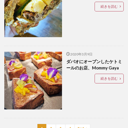
続きを読む
ドリアン
ドローン
ナイトマーケット
バカ
バスケットボール
バレンタイン
バロット
バンケロハン
パラゴンダバオ
パレス
パーキングスペース
ヒラナン
ビーガン
ビーツサイクル
ピルセン
ファッションショー
フィリピン
フィリピンイーグル
フィリピンワシ
2020年3月9日
フィリピン産マスク
フィリピン航空
フルーツ
ダバオにオープンしたケトミ
ールのお店、Mommy Gaya
フードバザール
フードパンダ
プラスチックごみ
プラスチックごみ問題
ヘリコプター事故
ペノイ
続きを読む
ホテル
ホリデー
ボランティア
マナド
マラン
マーク・ストリーグル
マーラン
ミンダナオ
ミンダナオ南地域
ムスリム
メディアデトックス
モバイル
モリンガ
モール
ヤンバーガー
ユニクロ
ライブ
ライブハウス
ラハイナヌーン
ラブホ