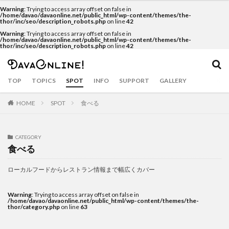
Warning
: Trying to access array offset on false in
カテゴリー
/home/davao/davaonline.net/public_html/wp-content/themes/the-
thor/inc/seo/description_robots.php
on line
42
Warning
: Trying to access array offset on false in
/home/davao/davaonline.net/public_html/wp-content/themes/the-
thor/inc/seo/description_robots.php
on line
42
タグ
Airbnb
APO
APO GC
balut
Bankerohan
TOP
TOPICS
SPOT
INFO
SUPPORT
GALLERY
beach
BeatsCycle
Bricks 4 Kidz
cacao
HOME
Camiguin
SPOT
CNM BPO solution
食べる
covid19
CRAFTS
dabawenyo
davao
DayBreak
DOT Xl
drink
durian
Dusit
eclipse
CATEGORY
食べる
event
fashion
food
food bazaar
Food Support
foodpanda
Gianna Bryant
golf
ローカルフードからレストラン情報まで幅広くカバー
Gourmet
Haniwa
holiday
hotel
Inaul
Warning
: Trying to access array offset on false in
Jeepney
Jollibee
Kasta Morrely
kawaii
/home/davao/davaonline.net/public_html/wp-content/themes/the-
thor/category.php
on line
63
keto diet
Ketogenic Diet
kinilaw
Klub Safari
Kobe Bryant
Lahaina Noon