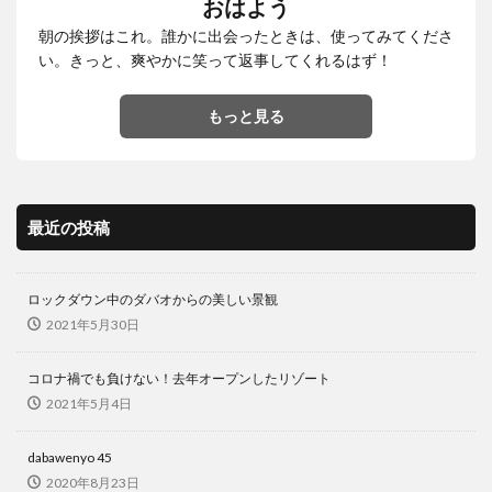
おはよう
茂木外務大臣
葛飾北斎
観光客
観光産業
朝の挨拶はこれ。誰かに出会ったときは、使ってみてくださ
語学力
買いだめ
貸し切り
資産運用
い。きっと、爽やかに笑って返事してくれるはず！
逃亡
運転
過ごし方
開発協力
食堂
食料パック
食料支援
食糧支援
香港
もっと見る
検索
最近の投稿
ロックダウン中のダバオからの美しい景観
2021年5月30日
コロナ禍でも負けない！去年オープンしたリゾート
2021年5月4日
dabawenyo 45
2020年8月23日