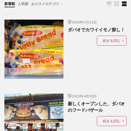
新着順
人気順
おススメカテゴリ
LANANG APLAYA RESORT
Lechon
LEGO
TOPICS
LIFE IS HERE
local beer
LOCKDOWN
LOMI
2020年5月11日
Mainit
mall
marang
MMA
mobile
ダバオでカワイイモノ探し！
moringa
myPAL
myPAL wifi
NBA
news
続きを読む
Oh George
online art exhibit
OTAP
PARAGON
pares
Paz Eatery
Philippine Eagle
philippines
Pilsen
Rancho Palos Verdes GC
Red Horse
samal
SanMig
Sherwin Darrel
shopping
Shunga
sim
SIMカード
sisig
snap
South Pacific GC
SPARK COFFEE
startup
Subdivision
Talikud
Tricycle
Ukiyo-e
2020年4月30日
新しくオープンした、ダバオ
UNIQLO
Valentine
VCO
vegan
のフードバザール
volunteer
wifi
Yumburger
うんこ
続きを読む
お土産
お菓子
かわいい
ぬいぐるみ
はにわ
アモイ
アーティスト