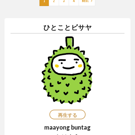
1
2
3
4
Next
リゾート
ルーマニア
レゴ
レストラン
レチョン
レッドホース
ロミー
ひとことビサヤ
ローカルビーチ
ローカルビール
ローカルフード
ローカルルール
ワークアウト
ワークショップ
不動産
二国間会談
交流
休暇
保護活動
免疫力
刑務所
友だち
友だちの輪
友達の輪
国産マスク
埴輪
壁画
外出規制
夢幻
子どもたち
宿泊
封鎖
屋台
布製ナプキン
感染者
手作りマスク
支援
教育
新型コロナ
新年
春画
更生
東京カレー
格安
機内wifi
浮世絵
海
渋滞
牛
牛骨
生理用ナプキン
再生する
皆既日食
直行便
知育
知育プログラム
maayong buntag
知育教室
空撮
結婚式
習慣
英語ゲーム