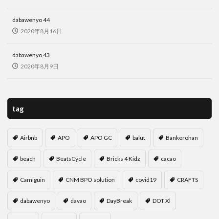
dabawenyo 44
2020年8月16日
dabawenyo 43
2020年8月9日
tag
Airbnb
APO
APO GC
balut
Bankerohan
beach
BeatsCycle
Bricks 4 Kidz
cacao
Camiguin
CNM BPO solution
covid19
CRAFTS
dabawenyo
davao
DayBreak
DOT Xl