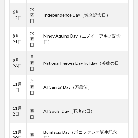
水
6月
曜
Independence Day（独立記念日）
12日
日
水
8月
Ninoy Aquino Day（ニノイ・アキノ記念
曜
21日
日）
日
月
8月
曜
National Heroes Day holiday（英雄の日）
26日
日
金
11月
曜
All Saints’ Day（万歳節）
1日
日
土
11月
曜
All Souls’ Day（死者の日）
2日
日
土
11月
Bonifacio Day（ボニファシオ誕生記念
曜
30日
日）