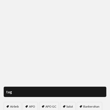
tag
Airbnb
APO
APO GC
balut
Bankerohan