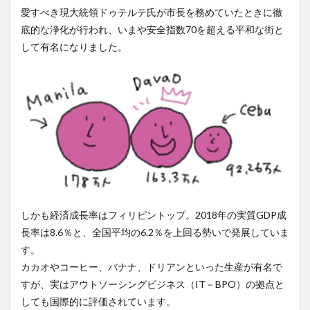
愛すべき現大統領ドゥテルテ氏が市長を務めていたときに徹
アートセッション
イスラム
イナウル
底的な浄化が行われ、いまや安全指数70を超える平和な街と
ウェディングドレス
エアロバイク
オタップ
して有名になりました。
オージョージ
カダヤワン
カフェ
カレー
ガーデニング
キニラウ
クラフト
クラブサファリ
グルメ
ケト
ケトジェニック
ケトジェニックダイエット
ケトダイエット
ココナッツ
コンドミニアム
ゴルフ
ゴルフコース
ゴルフ練習場
サブディビジョン
サマル
サマル島
サンボアンガ
サンミゲル
シアルガオ島
シシグ
ショッピング
しかも経済成長率はフィリピントップ。2018年の実質GDP成
ショールーム
シンガポール
ジプニー
長率は8.6％と、全国平均の6.2％を上回る勢いで発展していま
ジョリビー
スタートアップ
ストレス
セブ島
す。
カカオやコーヒー、バナナ、ドリアンといった生産が有名で
タウンハウス
ダバウェーニョ
ダバオ
すが、実はアウトソーシングビジネス（IT－BPO）の拠点と
ダバオンライン
チェマス
チキン
デュシット
しても国際的に評価されています。
トライシクル
ドミンゲス長官
ドライビングレンジ