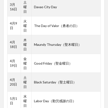
土
3月
曜
Davao City Day
16日
日
火
4月9
曜
The Day of Valor（勇者の日）
日
日
木
4月
曜
Maundy Thursday（聖木曜日）
18日
日
金
4月
曜
Good Friday（聖金曜日）
19日
日
土
4月
曜
Black Saturday（聖土曜日）
20日
日
水
5月1
曜
Labor Day（勤労感謝の日）
日
日