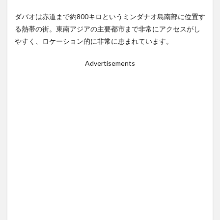
リゾート
ルーマニア
レゴ
レストラン
ダバオは赤道まで約800キロというミンダナオ島南部に位置す
る熱帯の街。東南アジアの主要都市まで非常にアクセスがし
レチョン
レッドホース
ロミー
やすく、ロケーション的に非常に恵まれています。
ローカルビーチ
ローカルビール
ローカルフード
ローカルルール
ワークアウト
ワークショップ
Advertisements
不動産
二国間会談
交流
休暇
保護活動
免疫力
刑務所
友だち
友だちの輪
友達の輪
国産マスク
埴輪
壁画
外出規制
夢幻
子どもたち
宿泊
封鎖
屋台
布製ナプキン
感染者
手作りマスク
支援
教育
新型コロナ
新年
春画
更生
東京カレー
格安
機内wifi
浮世絵
海
渋滞
牛
牛骨
生理用ナプキン
皆既日食
直行便
知育
知育プログラム
知育教室
空撮
結婚式
習慣
英語ゲーム