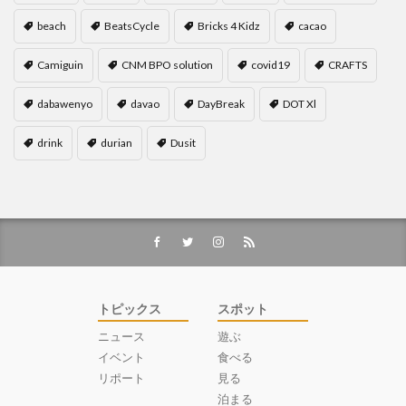
beach
BeatsCycle
Bricks 4 Kidz
cacao
Camiguin
CNM BPO solution
covid19
CRAFTS
dabawenyo
davao
DayBreak
DOT Xl
drink
durian
Dusit
トピックス
スポット
ニュース
遊ぶ
イベント
食べる
リポート
見る
泊まる