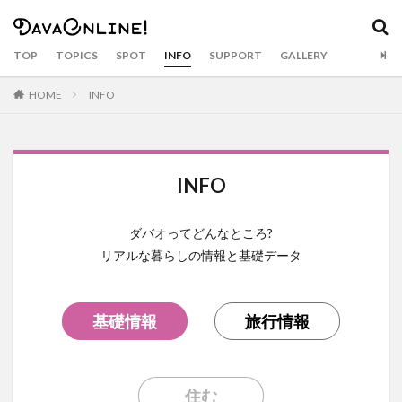
カテゴリー
TOP
TOPICS
SPOT
INFO
SUPPORT
GALLERY
HOME
INFO
タグ
Airbnb
APO
APO GC
balut
Bankerohan
beach
BeatsCycle
Bricks 4 Kidz
cacao
INFO
Camiguin
CNM BPO solution
covid19
CRAFTS
dabawenyo
davao
DayBreak
ダバオってどんなところ?
DOT Xl
drink
durian
Dusit
eclipse
リアルな暮らしの情報と基礎データ
event
fashion
food
food bazaar
Food Support
foodpanda
Gianna Bryant
golf
Gourmet
Haniwa
holiday
hotel
Inaul
基礎情報
旅行情報
Jeepney
Jollibee
Kasta Morrely
kawaii
keto diet
Ketogenic Diet
kinilaw
Klub Safari
住む
Kobe Bryant
Lahaina Noon