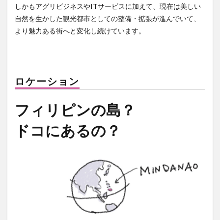
しかもアグリビジネスやITサービスに加えて、現在は美しい
ドリアン
ドローン
ナイトマーケット
バカ
自然を生かした観光都市としての整備・拡張が進んでいて、
バスケットボール
バレンタイン
バロット
より魅力ある街へと変化し続けています。
バンケロハン
パラゴンダバオ
パレス
パーキングスペース
ヒラナン
ビーガン
ビーツサイクル
ピルセン
ファッションショー
ロケーション
フィリピン
フィリピンイーグル
フィリピンワシ
フィリピン産マスク
フィリピン航空
フルーツ
フィリピンの島？
フードバザール
フードパンダ
プラスチックごみ
ドコにあるの？
プラスチックごみ問題
ヘリコプター事故
ペノイ
ホテル
ホリデー
ボランティア
マナド
マラン
マーク・ストリーグル
マーラン
ミンダナオ
ミンダナオ南地域
ムスリム
メディアデトックス
モバイル
モリンガ
モール
ヤンバーガー
ユニクロ
ライブ
ライブハウス
ラハイナヌーン
ラブホ