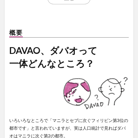
LANANG APLAYA RESORT
Lechon
LEGO
LIFE IS HERE
local beer
LOCKDOWN
LOMI
Mainit
mall
marang
MMA
mobile
概要
moringa
myPAL
myPAL wifi
NBA
news
Oh George
online art exhibit
OTAP
DAVAO、ダバオって
PARAGON
pares
Paz Eatery
Philippine Eagle
一体どんなところ？
philippines
Pilsen
Rancho Palos Verdes GC
Red Horse
samal
SanMig
Sherwin Darrel
shopping
Shunga
sim
SIMカード
sisig
snap
South Pacific GC
SPARK COFFEE
startup
Subdivision
Talikud
Tricycle
Ukiyo-e
UNIQLO
Valentine
VCO
vegan
volunteer
wifi
Yumburger
うんこ
いろいろなところで「マニラとセブに次ぐフィリピン第3位の
お土産
お菓子
かわいい
ぬいぐるみ
都市です」と言われていますが、実は人口統計で見ればダバ
オはマニラに次ぐ第2の都市。
はにわ
アモイ
アーティスト