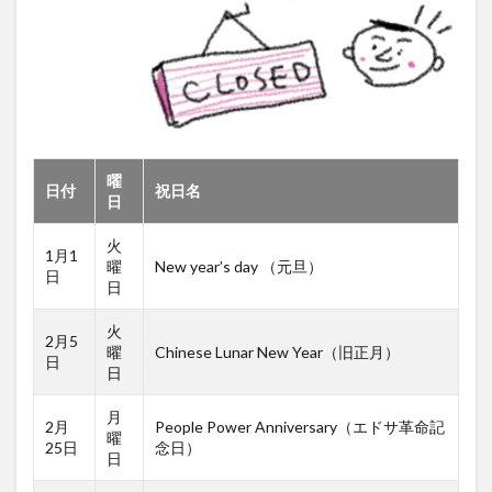
曜
日付
祝日名
日
火
1月1
曜
New year’s day （元旦）
日
日
火
2月5
曜
Chinese Lunar New Year（旧正月）
日
日
月
2月
People Power Anniversary（エドサ革命記
曜
25日
念日）
日