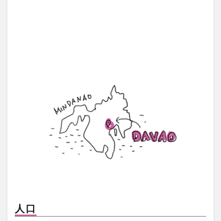
茂木外務大臣
葛飾北斎
観光客
観光産業
語学力
買いだめ
貸し切り
資産運用
逃亡
運転
過ごし方
開発協力
食堂
食料パック
食料支援
食糧支援
香港
検索
人口