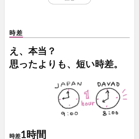
LANANG APLAYA RESORT
Lechon
LEGO
LIFE IS HERE
local beer
LOCKDOWN
LOMI
Mainit
mall
marang
MMA
mobile
時差
moringa
myPAL
myPAL wifi
NBA
news
Oh George
online art exhibit
OTAP
え、本当？
PARAGON
pares
Paz Eatery
Philippine Eagle
思ったよりも、短い時差。
philippines
Pilsen
Rancho Palos Verdes GC
Red Horse
samal
SanMig
Sherwin Darrel
shopping
Shunga
sim
SIMカード
sisig
snap
South Pacific GC
SPARK COFFEE
startup
Subdivision
Talikud
Tricycle
Ukiyo-e
UNIQLO
Valentine
VCO
vegan
volunteer
wifi
Yumburger
うんこ
お土産
お菓子
かわいい
ぬいぐるみ
1時間
時差
はにわ
アモイ
アーティスト