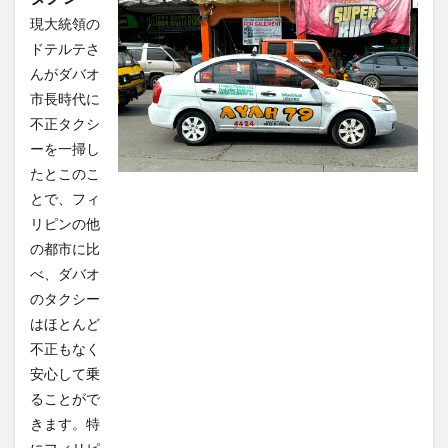
現大統領の
ドテルテさ
んがダバオ
市長時代に
不正タクシ
ーを一掃し
たとこのこ
とで、フィ
リピンの他
の都市に比
べ、ダバオ
のタクシー
はほとんど
不正もなく
安心して乗
ることがで
きます。特