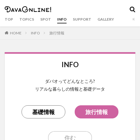
カテゴリー
TOP
TOPICS
SPOT
INFO
SUPPORT
GALLERY
HOME
INFO
旅行情報
タグ
Airbnb
APO
APO GC
balut
Bankerohan
beach
BeatsCycle
Bricks 4 Kidz
cacao
INFO
Camiguin
CNM BPO solution
covid19
CRAFTS
dabawenyo
davao
DayBreak
ダバオってどんなところ?
DOT Xl
drink
durian
Dusit
eclipse
リアルな暮らしの情報と基礎データ
event
fashion
food
food bazaar
Food Support
foodpanda
Gianna Bryant
golf
Gourmet
Haniwa
holiday
hotel
Inaul
基礎情報
旅行情報
Jeepney
Jollibee
Kasta Morrely
kawaii
keto diet
Ketogenic Diet
kinilaw
Klub Safari
住む
Kobe Bryant
Lahaina Noon