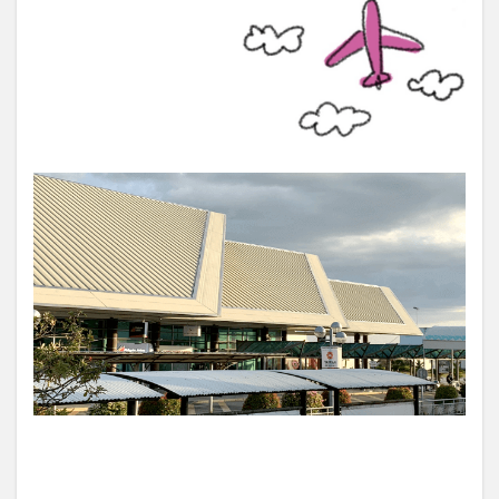
ドリアン
ドローン
ナイトマーケット
バカ
バスケットボール
バレンタイン
バロット
バンケロハン
パラゴンダバオ
パレス
パーキングスペース
ヒラナン
ビーガン
ビーツサイクル
ピルセン
ファッションショー
フィリピン
フィリピンイーグル
フィリピンワシ
フィリピン産マスク
フィリピン航空
フルーツ
フードバザール
フードパンダ
プラスチックごみ
プラスチックごみ問題
ヘリコプター事故
ペノイ
ホテル
ホリデー
ボランティア
マナド
マラン
マーク・ストリーグル
マーラン
ミンダナオ
ミンダナオ南地域
ムスリム
メディアデトックス
モバイル
モリンガ
モール
ヤンバーガー
ユニクロ
ライブ
ライブハウス
ラハイナヌーン
ラブホ