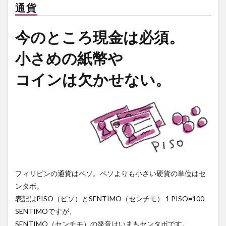
通貨
リゾート
ルーマニア
レゴ
レストラン
レチョン
レッドホース
ロミー
今のところ現金は必須。
ローカルビーチ
ローカルビール
ローカルフード
小さめの紙幣や
ローカルルール
ワークアウト
ワークショップ
コインは欠かせない。
不動産
二国間会談
交流
休暇
保護活動
免疫力
刑務所
友だち
友だちの輪
友達の輪
国産マスク
埴輪
壁画
外出規制
夢幻
子どもたち
宿泊
封鎖
屋台
布製ナプキン
感染者
手作りマスク
支援
教育
新型コロナ
新年
春画
更生
東京カレー
格安
機内wifi
浮世絵
フィリピンの通貨はペソ。ペソよりも小さい硬貨の単位はセ
海
渋滞
牛
牛骨
生理用ナプキン
ンタボ。
皆既日食
直行便
知育
知育プログラム
表記はPISO（ピソ）とSENTIMO（センチモ） 1 PISO=100
SENTIMOですが、
知育教室
空撮
結婚式
習慣
英語ゲーム
SENTIMO（センチモ）の発音はいまもセンタボです。