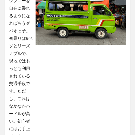
ジプニーを
自在に乗れ
るようにな
ればもうダ
バオっ子。
初乗りは8ペ
ソとリーズ
ナブルで、
現地ではも
っとも利用
されている
交通手段で
す。ただ
し、これは
なかなかハ
ードルが高
い。初心者
にはお手上