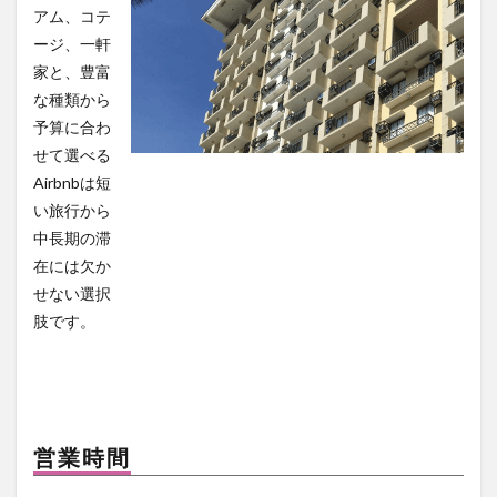
アム、コテ
ージ、一軒
家と、豊富
な種類から
予算に合わ
せて選べる
Airbnbは短
い旅行から
中長期の滞
在には欠か
せない選択
肢です。
営業時間