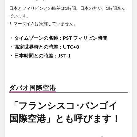
日本とフィリピンとの時差は1時間。日本の方が、1時間進ん
アートセッション
イスラム
イナウル
でいます。
ウェディングドレス
エアロバイク
オタップ
サマータイムは実施していません。
オージョージ
カダヤワン
カフェ
カレー
ガーデニング
キニラウ
クラフト
・タイムゾーンの名称：PST フィリピン時間
クラブサファリ
グルメ
ケト
ケトジェニック
・協定世界時との時差：UTC+8
ケトジェニックダイエット
ケトダイエット
・日本時間との時差：JST-1
ココナッツ
コンドミニアム
ゴルフ
ゴルフコース
ゴルフ練習場
サブディビジョン
サマル
サマル島
サンボアンガ
サンミゲル
ダバオ国際空港
シアルガオ島
シシグ
ショッピング
ショールーム
シンガポール
ジプニー
「フランシスコ･バンゴイ
ジョリビー
スタートアップ
ストレス
セブ島
国際空港」とも呼びます！
タウンハウス
ダバウェーニョ
ダバオ
ダバオンライン
チェマス
チキン
デュシット
トライシクル
ドミンゲス長官
ドライビングレンジ