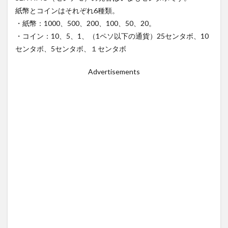
茂木外務大臣
葛飾北斎
観光客
観光産業
紙幣とコインはそれぞれ6種類。
語学力
買いだめ
貸し切り
資産運用
・紙幣：1000、500、200、100、50、20。
逃亡
運転
過ごし方
開発協力
食堂
・コイン：10、5、1、（1ペソ以下の通貨）25センタボ、10
食料パック
食料支援
食糧支援
香港
センタボ、5センタボ、１センタボ
Advertisements
検索