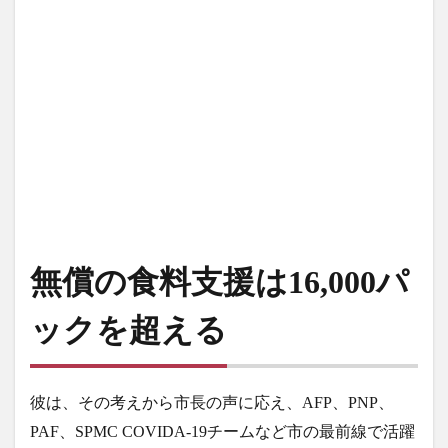
茂木外務大臣
葛飾北斎
観光客
観光産業
語学力
買いだめ
貸し切り
資産運用
逃亡
運転
過ごし方
開発協力
食堂
食料パック
食料支援
食糧支援
香港
検索
無償の食料支援は16,000パ
ックを超える
彼は、その考えから市長の声に応え、AFP、PNP、
PAF、SPMC COVIDA-19チームなど市の最前線で活躍