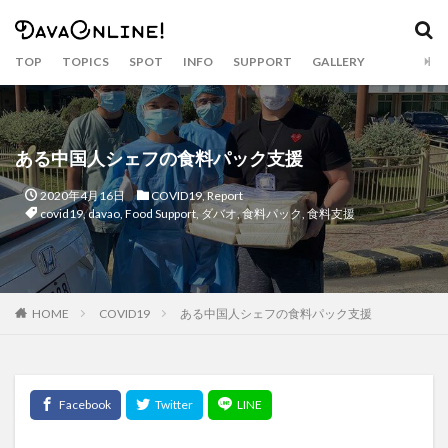
カテゴリー
TOP
TOPICS
SPOT
INFO
SUPPORT
GALLERY
タグ
Airbnb
APO
APO GC
balut
Bankerohan
ある中国人シェフの食料パック支援
beach
BeatsCycle
Bricks 4 Kidz
cacao
2020年4月16日
COVID19
,
Report
Camiguin
CNM BPO solution
covid19
covid19
,
davao
,
Food Support
,
ダバオ
,
食料パック
,
食料支援
CRAFTS
dabawenyo
davao
DayBreak
DOT Xl
drink
durian
Dusit
eclipse
event
fashion
food
food bazaar
HOME
COVID19
ある中国人シェフの食料パック支援
Food Support
foodpanda
Gianna Bryant
golf
Gourmet
Haniwa
holiday
hotel
Inaul
Jeepney
Jollibee
Kasta Morrely
kawaii
keto diet
Ketogenic Diet
kinilaw
Klub Safari
Kobe Bryant
Lahaina Noon