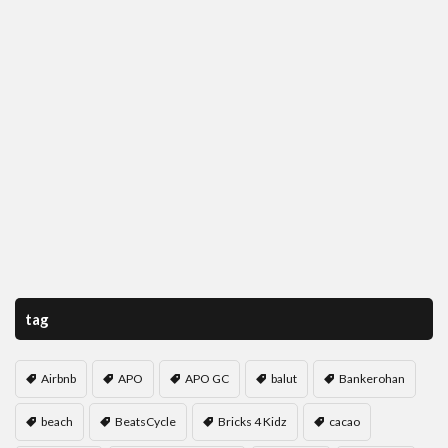
tag
Airbnb
APO
APO GC
balut
Bankerohan
beach
BeatsCycle
Bricks 4 Kidz
cacao