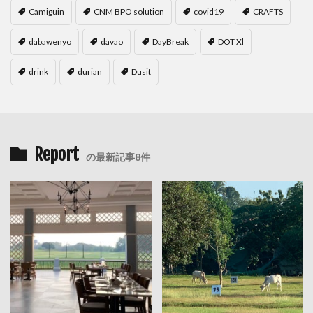
Camiguin
CNM BPO solution
covid19
CRAFTS
dabawenyo
davao
DayBreak
DOT Xl
drink
durian
Dusit
Report
の最新記事8件