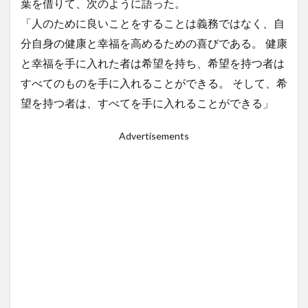
葉を借りて、次のように語った。
リゾート
ルーマニア
レゴ
レストラン
「人のために良いことをすることは義務ではなく、自
レチョン
レッドホース
ロミー
分自身の健康と幸福を高めるための喜びである。 健康
ローカルビーチ
ローカルビール
ローカルフード
と幸福を手に入れた者は希望を持ち、希望を持つ者は
ローカルルール
ワークアウト
ワークショップ
すべてのものを手に入れることができる。 そして、希
不動産
二国間会談
交流
休暇
保護活動
望を持つ者は、すべてを手に入れることができる」
免疫力
刑務所
友だち
友だちの輪
Advertisements
友達の輪
国産マスク
埴輪
壁画
外出規制
夢幻
子どもたち
宿泊
封鎖
屋台
布製ナプキン
感染者
手作りマスク
支援
教育
新型コロナ
新年
春画
更生
東京カレー
格安
機内wifi
浮世絵
海
渋滞
牛
牛骨
生理用ナプキン
皆既日食
直行便
知育
知育プログラム
知育教室
空撮
結婚式
習慣
英語ゲーム