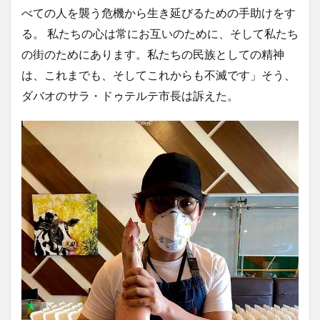
べての人を襲う危機から生き延びるための手助けをす
アートセッション
イスラム
イナウル
る。 私たちの心は常にお互いのために、そして私たち
ウェディングドレス
エアロバイク
オタップ
の街のためにあります。私たちの民族としての精神
オージョージ
カダヤワン
カフェ
カレー
は、これまでも、そしてこれからも不滅です」そう、
ガーデニング
キニラウ
クラフト
ダバオのサラ・ドゥテルテ市長は訴えた。
クラブサファリ
グルメ
ケト
ケトジェニック
ケトジェニックダイエット
ケトダイエット
ココナッツ
コンドミニアム
ゴルフ
ゴルフコース
ゴルフ練習場
サブディビジョン
サマル
サマル島
サンボアンガ
サンミゲル
シアルガオ島
シシグ
ショッピング
ショールーム
シンガポール
ジプニー
ジョリビー
スタートアップ
ストレス
セブ島
タウンハウス
ダバウェーニョ
ダバオ
ダバオンライン
チェマス
チキン
デュシット
トライシクル
ドミンゲス長官
ドライビングレンジ