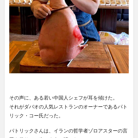
ドリアン
ドローン
ナイトマーケット
バカ
バスケットボール
バレンタイン
バロット
バンケロハン
パラゴンダバオ
パレス
パーキングスペース
ヒラナン
ビーガン
ビーツサイクル
ピルセン
ファッションショー
フィリピン
フィリピンイーグル
フィリピンワシ
フィリピン産マスク
フィリピン航空
フルーツ
フードバザール
フードパンダ
プラスチックごみ
プラスチックごみ問題
ヘリコプター事故
ペノイ
ホテル
ホリデー
ボランティア
マナド
その声に、ある若い中国人シェフが耳を傾けた。
マラン
マーク・ストリーグル
マーラン
それがダバオの人気レストランのオーナーであるパト
ミンダナオ
ミンダナオ南地域
ムスリム
リック・コー氏だった。
メディアデトックス
モバイル
モリンガ
モール
ヤンバーガー
ユニクロ
ライブ
パトリックさんは、イランの哲学者ゾロアスターの言
ライブハウス
ラハイナヌーン
ラブホ