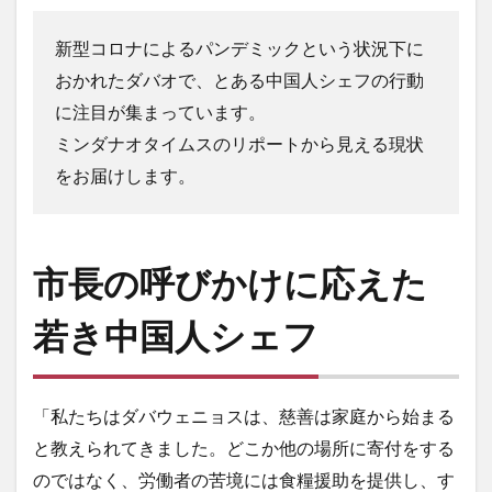
LANANG APLAYA RESORT
Lechon
LEGO
新型コロナによるパンデミックという状況下に
LIFE IS HERE
local beer
LOCKDOWN
LOMI
おかれたダバオで、とある中国人シェフの行動
Mainit
mall
marang
MMA
mobile
に注目が集まっています。
moringa
myPAL
myPAL wifi
NBA
news
ミンダナオタイムスのリポートから見える現状
Oh George
online art exhibit
OTAP
をお届けします。
PARAGON
pares
Paz Eatery
Philippine Eagle
philippines
Pilsen
Rancho Palos Verdes GC
Red Horse
samal
SanMig
Sherwin Darrel
市長の呼びかけに応えた
shopping
Shunga
sim
SIMカード
sisig
snap
South Pacific GC
SPARK COFFEE
startup
若き中国人シェフ
Subdivision
Talikud
Tricycle
Ukiyo-e
UNIQLO
Valentine
VCO
vegan
「私たちはダバウェニョスは、慈善は家庭から始まる
volunteer
wifi
Yumburger
うんこ
と教えられてきました。どこか他の場所に寄付をする
お土産
お菓子
かわいい
ぬいぐるみ
のではなく、労働者の苦境には食糧援助を提供し、す
はにわ
アモイ
アーティスト