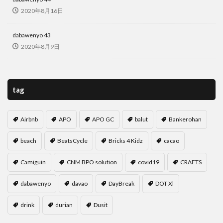
2020年8月16日
dabawenyo 43
2020年8月9日
tag
Airbnb
APO
APO GC
balut
Bankerohan
beach
BeatsCycle
Bricks 4 Kidz
cacao
Camiguin
CNM BPO solution
covid19
CRAFTS
dabawenyo
davao
DayBreak
DOT Xl
drink
durian
Dusit