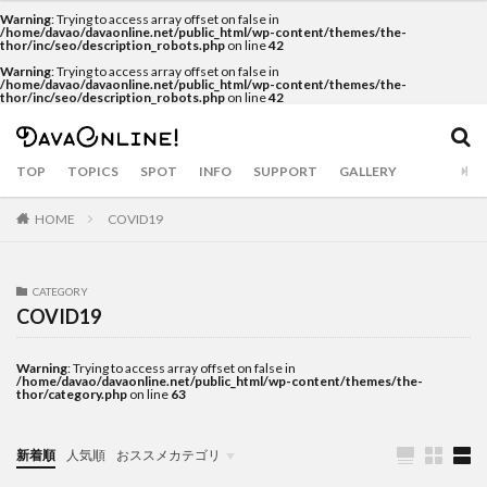
Warning
: Trying to access array offset on false in
カテゴリー
/home/davao/davaonline.net/public_html/wp-content/themes/the-
thor/inc/seo/description_robots.php
on line
42
Warning
: Trying to access array offset on false in
/home/davao/davaonline.net/public_html/wp-content/themes/the-
thor/inc/seo/description_robots.php
on line
42
タグ
Airbnb
APO
APO GC
balut
Bankerohan
TOP
TOPICS
SPOT
INFO
SUPPORT
GALLERY
beach
BeatsCycle
Bricks 4 Kidz
cacao
HOME
Camiguin
COVID19
CNM BPO solution
covid19
CRAFTS
dabawenyo
davao
DayBreak
DOT Xl
drink
durian
Dusit
eclipse
CATEGORY
COVID19
event
fashion
food
food bazaar
Food Support
foodpanda
Gianna Bryant
golf
Warning
: Trying to access array offset on false in
/home/davao/davaonline.net/public_html/wp-content/themes/the-
Gourmet
Haniwa
holiday
hotel
Inaul
thor/category.php
on line
63
Jeepney
Jollibee
Kasta Morrely
kawaii
keto diet
Ketogenic Diet
kinilaw
Klub Safari
新着順
人気順
おススメカテゴリ
Kobe Bryant
Lahaina Noon