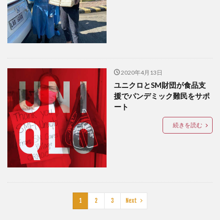
ドリアン
ドローン
ナイトマーケット
バカ
バスケットボール
バレンタイン
バロット
バンケロハン
パラゴンダバオ
パレス
パーキングスペース
ヒラナン
ビーガン
ビーツサイクル
ピルセン
2020年4月13日
ファッションショー
ユニクロとSM財団が食品支
フィリピン
フィリピンイーグル
フィリピンワシ
援でパンデミック難民をサポ
フィリピン産マスク
フィリピン航空
フルーツ
ート
フードバザール
フードパンダ
プラスチックごみ
続きを読む
プラスチックごみ問題
ヘリコプター事故
ペノイ
ホテル
ホリデー
ボランティア
マナド
マラン
マーク・ストリーグル
マーラン
ミンダナオ
ミンダナオ南地域
ムスリム
メディアデトックス
モバイル
モリンガ
1
2
3
Next
モール
ヤンバーガー
ユニクロ
ライブ
ライブハウス
ラハイナヌーン
ラブホ