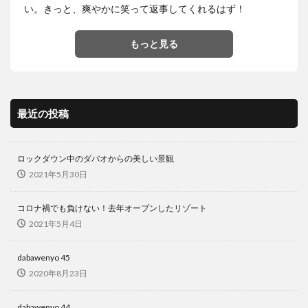
茂木外務大臣
葛飾北斎
観光客
観光産業
い。きっと、爽やかに笑って返事してくれるはず！
語学力
買いだめ
貸し切り
資産運用
逃亡
運転
過ごし方
開発協力
食堂
もっと見る
食料パック
食料支援
食糧支援
香港
検索
最近の投稿
ロックダウン中のダバオからの美しい景観
2021年5月30日
コロナ禍でも負けない！去年オープンしたリゾート
2021年5月4日
dabawenyo 45
2020年8月23日
dabawenyo 44