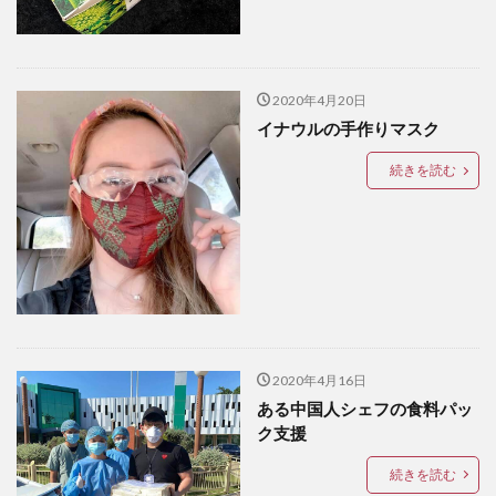
アートセッション
イスラム
イナウル
ウェディングドレス
エアロバイク
オタップ
オージョージ
カダヤワン
カフェ
カレー
2020年4月20日
イナウルの手作りマスク
ガーデニング
キニラウ
クラフト
クラブサファリ
グルメ
ケト
ケトジェニック
続きを読む
ケトジェニックダイエット
ケトダイエット
ココナッツ
コンドミニアム
ゴルフ
ゴルフコース
ゴルフ練習場
サブディビジョン
サマル
サマル島
サンボアンガ
サンミゲル
シアルガオ島
シシグ
ショッピング
ショールーム
シンガポール
ジプニー
2020年4月16日
ジョリビー
スタートアップ
ストレス
セブ島
ある中国人シェフの食料パッ
タウンハウス
ダバウェーニョ
ダバオ
ク支援
ダバオンライン
チェマス
チキン
デュシット
続きを読む
トライシクル
ドミンゲス長官
ドライビングレンジ