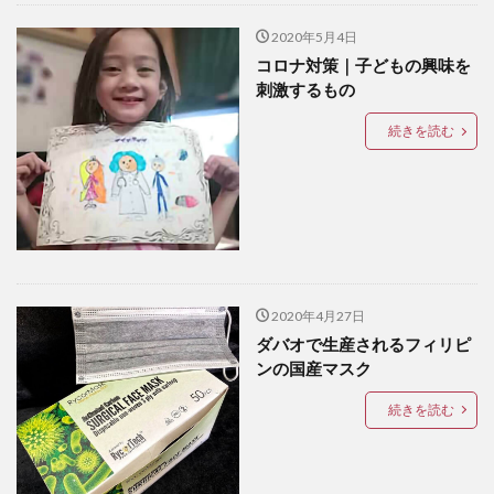
TOPICS
LANANG APLAYA RESORT
Lechon
LEGO
2020年5月4日
LIFE IS HERE
local beer
LOCKDOWN
LOMI
コロナ対策｜子どもの興味を
刺激するもの
Mainit
mall
marang
MMA
mobile
moringa
myPAL
myPAL wifi
NBA
news
続きを読む
Oh George
online art exhibit
OTAP
PARAGON
pares
Paz Eatery
Philippine Eagle
philippines
Pilsen
Rancho Palos Verdes GC
Red Horse
samal
SanMig
Sherwin Darrel
shopping
Shunga
sim
SIMカード
sisig
2020年4月27日
snap
South Pacific GC
SPARK COFFEE
startup
ダバオで生産されるフィリピ
Subdivision
Talikud
Tricycle
Ukiyo-e
ンの国産マスク
UNIQLO
Valentine
VCO
vegan
続きを読む
volunteer
wifi
Yumburger
うんこ
お土産
お菓子
かわいい
ぬいぐるみ
はにわ
アモイ
アーティスト