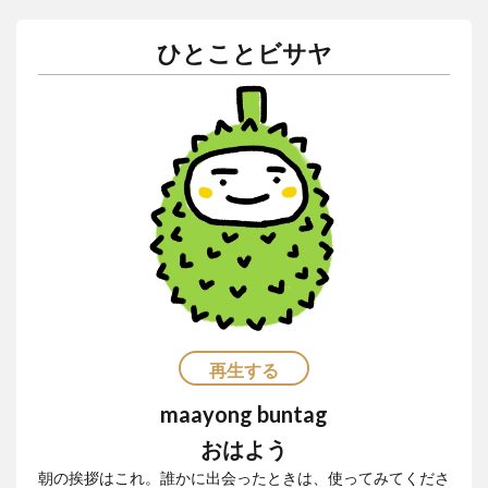
リゾート
ルーマニア
レゴ
レストラン
ひとことビサヤ
レチョン
レッドホース
ロミー
ローカルビーチ
ローカルビール
ローカルフード
ローカルルール
ワークアウト
ワークショップ
不動産
二国間会談
交流
休暇
保護活動
免疫力
刑務所
友だち
友だちの輪
友達の輪
国産マスク
埴輪
壁画
外出規制
夢幻
子どもたち
宿泊
封鎖
屋台
布製ナプキン
感染者
手作りマスク
支援
教育
新型コロナ
新年
春画
更生
東京カレー
格安
機内wifi
浮世絵
再生する
海
渋滞
牛
牛骨
生理用ナプキン
maayong buntag
皆既日食
直行便
知育
知育プログラム
おはよう
知育教室
空撮
結婚式
習慣
英語ゲーム
朝の挨拶はこれ。誰かに出会ったときは、使ってみてくださ