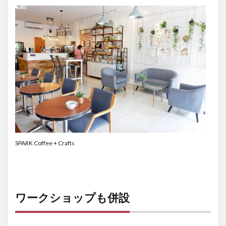
茂木外務大臣
葛飾北斎
観光客
観光産業
語学力
買いだめ
貸し切り
資産運用
逃亡
運転
過ごし方
開発協力
食堂
食料パック
食料支援
食糧支援
香港
検索
SPARK Coffee + Crafts
ワークショップも併設