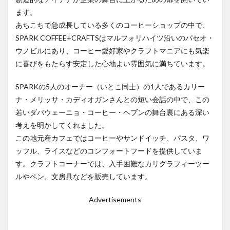
ます。
ドリアン
ドローン
ナイトマーケット
バカ
あちこちで急成長している多くのコーヒーショップの中で、
バスケットボール
バレンタイン
バロット
SPARK COFFEE+CRAFTSはマルフォリハイツ沿いのパセオ・
バンケロハン
パラゴンダバオ
パレス
ウノビルにあり、コーヒー愛好家やクラフトマニアにも気楽
パーキングスペース
ヒラナン
ビーガン
に喜びをもたらす安定した心地よい雰囲気に満ちています。
ビーツサイクル
ピルセン
ファッションショー
SPARKの5人のオーナー（いとこ同士）の1人であるカリー
フィリピン
フィリピンイーグル
フィリピンワシ
ナ・メリッサ・カディオガンさんとの短い会話の中で、この
フィリピン産マスク
フィリピン航空
フルーツ
若いダバウェーニョ・コーヒー・ヘブンの舞台裏にある深い
フードバザール
フードパンダ
プラスチックごみ
考えを明かしてくれました。
この地元産カフェではコーヒーやサンドイッチ、パスタ、ワ
プラスチックごみ問題
ヘリコプター事故
ペノイ
ッフル、ライスなどのコンフォートフードを提供していま
ホテル
ホリデー
ボランティア
マナド
す。クラフトコーナーでは、入手困難なカリグラフィーツー
マラン
マーク・ストリーグル
マーラン
ルやペン、文房具などを販売しています。
ミンダナオ
ミンダナオ南地域
ムスリム
メディアデトックス
Advertisements
モバイル
モリンガ
モール
ヤンバーガー
ユニクロ
ライブ
ライブハウス
ラハイナヌーン
ラブホ