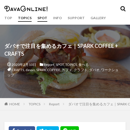
カテゴリー
TOP
TOPICS
SPOT
INFO
SUPPORT
GALLERY
タグ
Airbnb
APO
APO GC
balut
Bankerohan
ダバオで注目を集めるカフェ｜SPARK COFFEE +
beach
BeatsCycle
Bricks 4 Kidz
cacao
CRAFTS
Camiguin
CNM BPO solution
covid19
2020年2月10日
Report
,
SPOT
,
TOPICS
,
食べる
CRAFTS
dabawenyo
davao
DayBreak
CRAFTS
,
davao
,
SPARK COFFEE
,
カフェ
,
クラフト
,
ダバオ
,
ワークショ
ップ
DOT Xl
drink
durian
Dusit
eclipse
event
fashion
food
food bazaar
Food Support
foodpanda
Gianna Bryant
golf
Gourmet
Haniwa
holiday
hotel
Inaul
HOME
TOPICS
Report
ダバオで注目を集めるカフェ｜SPARK COFF
Jeepney
Jollibee
Kasta Morrely
kawaii
keto diet
Ketogenic Diet
kinilaw
Klub Safari
Kobe Bryant
Lahaina Noon