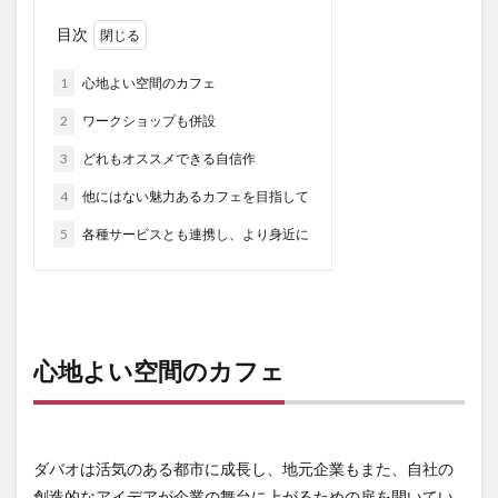
アートセッション
イスラム
イナウル
目次
ウェディングドレス
エアロバイク
オタップ
1
心地よい空間のカフェ
オージョージ
カダヤワン
カフェ
カレー
2
ワークショップも併設
ガーデニング
キニラウ
クラフト
3
どれもオススメできる自信作
クラブサファリ
グルメ
ケト
ケトジェニック
ケトジェニックダイエット
ケトダイエット
4
他にはない魅力あるカフェを目指して
ココナッツ
コンドミニアム
ゴルフ
5
各種サービスとも連携し、より身近に
ゴルフコース
ゴルフ練習場
サブディビジョン
サマル
サマル島
サンボアンガ
サンミゲル
シアルガオ島
シシグ
ショッピング
ショールーム
シンガポール
ジプニー
心地よい空間のカフェ
ジョリビー
スタートアップ
ストレス
セブ島
タウンハウス
ダバウェーニョ
ダバオ
ダバオンライン
チェマス
チキン
デュシット
ダバオは活気のある都市に成長し、地元企業もまた、自社の
創造的なアイデアが企業の舞台に上がるための扉を開いてい
トライシクル
ドミンゲス長官
ドライビングレンジ