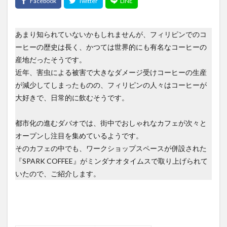
LANANG APLAYA RESORT
Lechon
LEGO
LIFE IS HERE
local beer
LOCKDOWN
LOMI
あまり知られていないかもしれませんが、フィリピンでのコ
Mainit
mall
marang
MMA
mobile
ーヒーの歴史は長く、かつては世界的にも有名なコーヒーの
moringa
myPAL
myPAL wifi
NBA
news
産地だったそうです。
近年、害虫による被害で大きなダメージ受けコーヒーの生産
Oh George
online art exhibit
OTAP
が減少してしまったものの、フィリピンの人々はコーヒーが
PARAGON
pares
Paz Eatery
Philippine Eagle
大好きで、日常的に飲むそうです。
philippines
Pilsen
Rancho Palos Verdes GC
Red Horse
samal
SanMig
Sherwin Darrel
都市化の進むダバオでは、街中でおしゃれなカフェが次々と
shopping
Shunga
sim
SIMカード
sisig
オープンし注目を集めているようです。
そのカフェの中でも、ワークショップスペースが併設された
snap
South Pacific GC
SPARK COFFEE
startup
『SPARK COFFEE』がミンダナオタイムスで取り上げられて
Subdivision
Talikud
Tricycle
Ukiyo-e
いたので、ご紹介します。
UNIQLO
Valentine
VCO
vegan
volunteer
wifi
Yumburger
うんこ
お土産
お菓子
かわいい
ぬいぐるみ
はにわ
アモイ
アーティスト