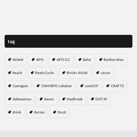
tag
Airbnb
APO
APO GC
balut
Bankerohan
beach
BeatsCycle
Bricks 4 Kidz
cacao
Camiguin
CNM BPO solution
covid19
CRAFTS
dabawenyo
davao
DayBreak
DOT Xl
drink
durian
Dusit