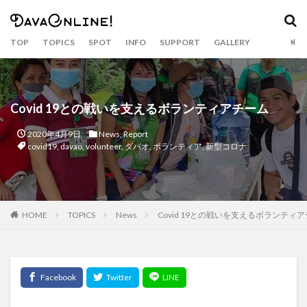
カテゴリー
TOP
TOPICS
SPOT
INFO
SUPPORT
GALLERY
タグ
Airbnb
APO
APO GC
balut
Bankerohan
Covid 19との戦いを支えるボランティアチーム
beach
BeatsCycle
Bricks 4 Kidz
cacao
2020年4月9日
News
,
Report
Camiguin
CNM BPO solution
covid19
covid19
,
davao
,
volunteer
,
ダバオ
,
ボランティア
,
新型コロナ
CRAFTS
dabawenyo
davao
DayBreak
DOT Xl
drink
durian
Dusit
eclipse
event
fashion
food
food bazaar
HOME
TOPICS
News
Covid 19との戦いを支えるボランティ
Food Support
foodpanda
Gianna Bryant
golf
Gourmet
Haniwa
holiday
hotel
Inaul
Jeepney
Jollibee
Kasta Morrely
kawaii
keto diet
Ketogenic Diet
kinilaw
Klub Safari
Kobe Bryant
Lahaina Noon