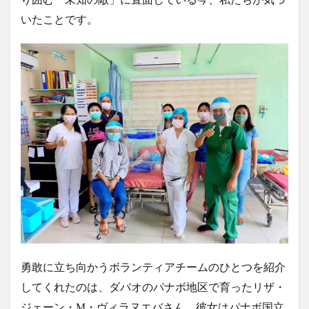
アートセッション
イスラム
イナウル
いたことです。
ウェディングドレス
エアロバイク
オタップ
オージョージ
カダヤワン
カフェ
カレー
ガーデニング
キニラウ
クラフト
クラブサファリ
グルメ
ケト
ケトジェニック
ケトジェニックダイエット
ケトダイエット
ココナッツ
コンドミニアム
ゴルフ
ゴルフコース
ゴルフ練習場
サブディビジョン
サマル
サマル島
サンボアンガ
サンミゲル
シアルガオ島
シシグ
ショッピング
ショールーム
シンガポール
ジプニー
ジョリビー
スタートアップ
ストレス
セブ島
タウンハウス
ダバウェーニョ
ダバオ
勇敢に立ち向かうボランティアチームのひとつを紹介
ダバオンライン
チェマス
チキン
デュシット
してくれたのは、ダバオのパナボ地区で育ったリザ・
ジェーン・M・ヴィラヌエバさん。彼女はパナボ国立
トライシクル
ドミンゲス長官
ドライビングレンジ