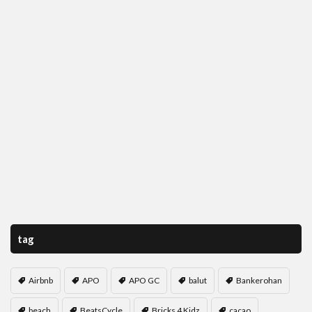
tag
Airbnb
APO
APO GC
balut
Bankerohan
beach
BeatsCycle
Bricks 4 Kidz
cacao