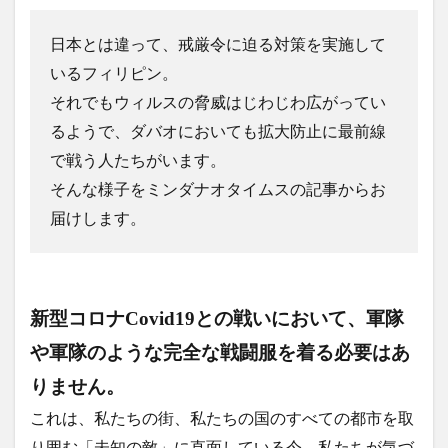
LANANG APLAYA RESORT
Lechon
LEGO
日本とは違って、戒厳令に迫る対策を実施して
LIFE IS HERE
local beer
LOCKDOWN
LOMI
いるフィリピン。
Mainit
mall
marang
MMA
mobile
それでもウィルスの脅威はじわじわ広がってい
moringa
myPAL
myPAL wifi
NBA
news
るようで、ダバオにおいても拡大防止に最前線
Oh George
online art exhibit
OTAP
で戦う人たちがいます。
PARAGON
pares
Paz Eatery
Philippine Eagle
そんな様子をミンダナオタイムスの記事からお
philippines
Pilsen
Rancho Palos Verdes GC
届けします。
Red Horse
samal
SanMig
Sherwin Darrel
shopping
Shunga
sim
SIMカード
sisig
snap
South Pacific GC
SPARK COFFEE
startup
新型コロナCovid19との戦いにおいて、軍隊
Subdivision
Talikud
Tricycle
Ukiyo-e
や軍隊のような完全な戦闘服を着る必要はあ
UNIQLO
Valentine
VCO
vegan
りません。
volunteer
wifi
Yumburger
うんこ
お土産
お菓子
かわいい
ぬいぐるみ
これは、私たちの街、私たちの国のすべての都市を取
はにわ
アモイ
アーティスト
り囲む「未知の敵」に直面している今、私たちが気づ