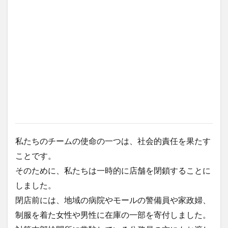
リゾート
ルーマニア
レゴ
レストラン
レチョン
レッドホース
ロミー
ローカルビーチ
ローカルビール
ローカルフード
ローカルルール
ワークアウト
ワークショップ
不動産
二国間会談
交流
休暇
保護活動
免疫力
刑務所
友だち
友だちの輪
友達の輪
国産マスク
埴輪
壁画
外出規制
夢幻
子どもたち
宿泊
封鎖
屋台
布製ナプキン
感染者
手作りマスク
私たちのチームの使命の一つは、社会的責任を果たす
支援
教育
新型コロナ
新年
春画
ことです。
更生
東京カレー
格安
機内wifi
浮世絵
そのために、私たちは一時的に店舗を閉鎖することに
海
渋滞
牛
牛骨
生理用ナプキン
しました。
皆既日食
直行便
知育
知育プログラム
閉店前には、地域の病院やモールの警備員や家政婦、
知育教室
空撮
結婚式
習慣
英語ゲーム
制服を着た女性や男性に在庫の一部を寄付しました。