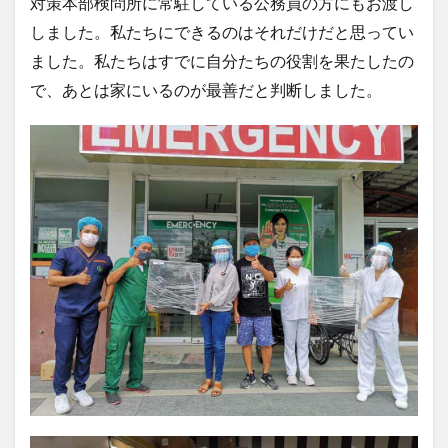
茂木外務大臣
葛飾北斎
観光客
観光産業
対策本部検問所に常駐している公務員の方にもお渡し
語学力
買いだめ
貸し切り
資産運用
しました。私たちにできるのはそれだけだと思ってい
ました。私たちはすでに自分たちの役割を果たしたの
逃亡
運転
過ごし方
開発協力
食堂
で、あとは家にいるのが最善だと判断しました。
食料パック
食料支援
食糧支援
香港
検索