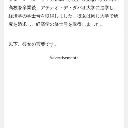
高校を卒業後、アテナオ・デ・ダバオ大学に進学し、
ドリアン
ドローン
ナイトマーケット
バカ
経済学の学士号を取得しました。彼女は同じ大学で研
バスケットボール
バレンタイン
バロット
究を追求し、経済学の修士号を取得しました。
バンケロハン
パラゴンダバオ
パレス
パーキングスペース
ヒラナン
ビーガン
ビーツサイクル
ピルセン
ファッションショー
以下、彼女の言葉です。
フィリピン
フィリピンイーグル
フィリピンワシ
Advertisements
フィリピン産マスク
フィリピン航空
フルーツ
フードバザール
フードパンダ
プラスチックごみ
プラスチックごみ問題
ヘリコプター事故
ペノイ
ホテル
ホリデー
ボランティア
マナド
マラン
マーク・ストリーグル
マーラン
ミンダナオ
ミンダナオ南地域
ムスリム
メディアデトックス
モバイル
モリンガ
モール
ヤンバーガー
ユニクロ
ライブ
ライブハウス
ラハイナヌーン
ラブホ