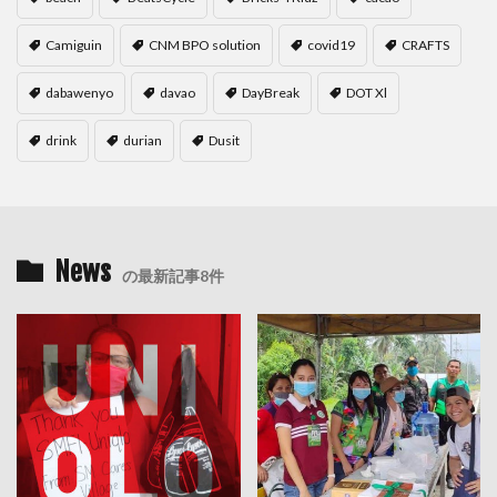
Camiguin
CNM BPO solution
covid19
CRAFTS
dabawenyo
davao
DayBreak
DOT Xl
drink
durian
Dusit
News
の最新記事8件