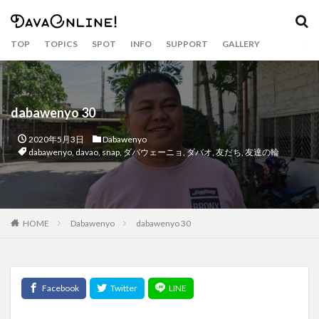
カテゴリー
TOP
TOPICS
SPOT
INFO
SUPPORT
GALLERY
タグ
Airbnb
APO
APO GC
balut
Bankerohan
dabawenyo 30
beach
BeatsCycle
Bricks 4 Kidz
cacao
2020年5月3日
Dabawenyo
Camiguin
CNM BPO solution
covid19
dabawenyo
,
davao
,
snap
,
ダバウェーニョ
,
ダバオ
,
友だち
,
友達の輪
CRAFTS
dabawenyo
davao
DayBreak
DOT Xl
drink
durian
Dusit
eclipse
event
fashion
food
food bazaar
HOME
Dabawenyo
dabawenyo 30
Food Support
foodpanda
Gianna Bryant
golf
Gourmet
Haniwa
holiday
hotel
Inaul
Jeepney
Jollibee
Kasta Morrely
kawaii
keto diet
Ketogenic Diet
kinilaw
Klub Safari
Kobe Bryant
Lahaina Noon