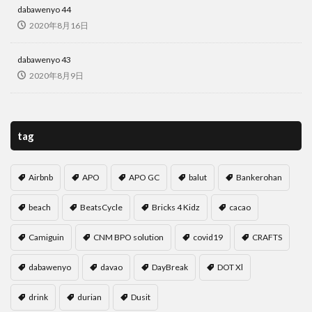
dabawenyo 44
2020年8月16日
dabawenyo 43
2020年8月9日
tag
Airbnb
APO
APO GC
balut
Bankerohan
beach
BeatsCycle
Bricks 4 Kidz
cacao
Camiguin
CNM BPO solution
covid19
CRAFTS
dabawenyo
davao
DayBreak
DOT Xl
drink
durian
Dusit