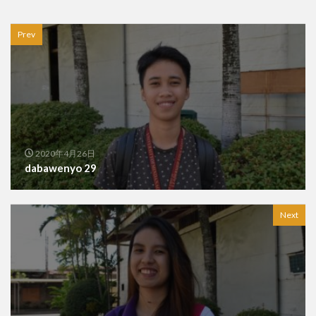
茂木外務大臣
葛飾北斎
観光客
観光産業
語学力
買いだめ
貸し切り
資産運用
Prev
逃亡
運転
過ごし方
開発協力
食堂
食料パック
食料支援
食糧支援
香港
検索
2020年4月26日
dabawenyo 29
Next