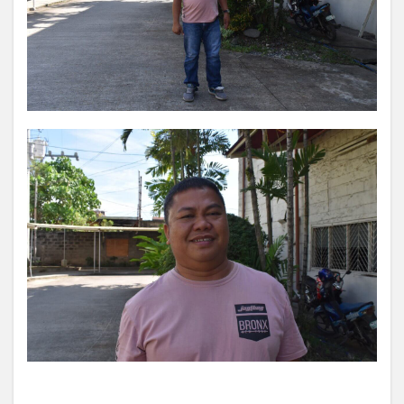
アートセッション
イスラム
イナウル
ウェディングドレス
エアロバイク
オタップ
オージョージ
カダヤワン
カフェ
カレー
ガーデニング
キニラウ
クラフト
クラブサファリ
グルメ
ケト
ケトジェニック
ケトジェニックダイエット
ケトダイエット
ココナッツ
コンドミニアム
ゴルフ
ゴルフコース
ゴルフ練習場
サブディビジョン
サマル
サマル島
サンボアンガ
サンミゲル
シアルガオ島
シシグ
ショッピング
ショールーム
シンガポール
ジプニー
ジョリビー
スタートアップ
ストレス
セブ島
タウンハウス
ダバウェーニョ
ダバオ
ダバオンライン
チェマス
チキン
デュシット
トライシクル
ドミンゲス長官
ドライビングレンジ