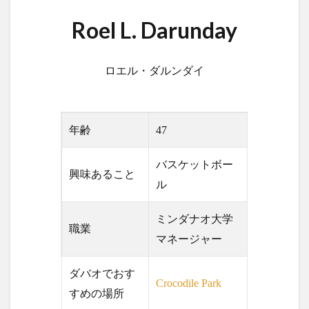
ドリアン
ドローン
ナイトマーケット
バカ
Roel L. Darunday
バスケットボール
バレンタイン
バロット
バンケロハン
パラゴンダバオ
パレス
ロエル・ダルンダイ
パーキングスペース
ヒラナン
ビーガン
ビーツサイクル
ピルセン
ファッションショー
フィリピン
フィリピンイーグル
フィリピンワシ
年齢
47
フィリピン産マスク
フィリピン航空
フルーツ
フードバザール
フードパンダ
プラスチックごみ
バスケットボー
興味あること
ル
プラスチックごみ問題
ヘリコプター事故
ペノイ
ホテル
ホリデー
ボランティア
マナド
ミンダナオ大学
マラン
マーク・ストリーグル
マーラン
職業
マネージャー
ミンダナオ
ミンダナオ南地域
ムスリム
メディアデトックス
モバイル
モリンガ
ダバオでおす
Crocodile Park
モール
ヤンバーガー
ユニクロ
ライブ
すめの場所
ライブハウス
ラハイナヌーン
ラブホ