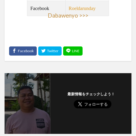
Facebook
Roeldarunday
リゾート
ルーマニア
レゴ
レストラン
Dabawenyo >>>
レチョン
レッドホース
ロミー
ローカルビーチ
ローカルビール
ローカルフード
ローカルルール
ワークアウト
ワークショップ
不動産
二国間会談
交流
休暇
保護活動
免疫力
刑務所
友だち
友だちの輪
友達の輪
国産マスク
埴輪
壁画
外出規制
夢幻
子どもたち
宿泊
封鎖
屋台
布製ナプキン
感染者
手作りマスク
支援
教育
新型コロナ
新年
春画
最新情報をチェックしよう！
更生
東京カレー
格安
機内wifi
浮世絵
海
渋滞
牛
牛骨
生理用ナプキン
皆既日食
直行便
知育
知育プログラム
知育教室
空撮
結婚式
習慣
英語ゲーム