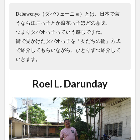
LANANG APLAYA RESORT
Lechon
LEGO
Dabawenyo（ダバウェーニョ）とは、日本で言
LIFE IS HERE
local beer
LOCKDOWN
LOMI
うなら江戸っ子とか浪花っ子ほどの意味。
Mainit
mall
marang
MMA
mobile
つまりダバオっ子っていう感じですね。
moringa
myPAL
myPAL wifi
NBA
news
街で見かけたダバオっ子を「友だちの輪」方式
Oh George
online art exhibit
OTAP
で紹介してもらいながら、ひとりずつ紹介して
PARAGON
pares
Paz Eatery
Philippine Eagle
いきます。
philippines
Pilsen
Rancho Palos Verdes GC
Red Horse
samal
SanMig
Sherwin Darrel
Roel L. Darunday
shopping
Shunga
sim
SIMカード
sisig
snap
South Pacific GC
SPARK COFFEE
startup
Subdivision
Talikud
Tricycle
Ukiyo-e
UNIQLO
Valentine
VCO
vegan
volunteer
wifi
Yumburger
うんこ
お土産
お菓子
かわいい
ぬいぐるみ
はにわ
アモイ
アーティスト