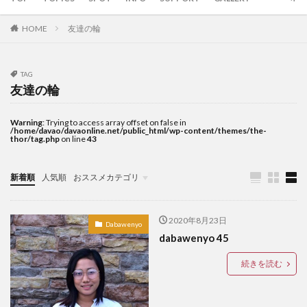
LANANG APLAYA RESORT
Lechon
LEGO
HOME
友達の輪
LIFE IS HERE
local beer
LOCKDOWN
LOMI
Mainit
mall
marang
MMA
mobile
TAG
moringa
myPAL
myPAL wifi
NBA
news
友達の輪
Oh George
online art exhibit
OTAP
PARAGON
pares
Paz Eatery
Philippine Eagle
Warning
: Trying to access array offset on false in
/home/davao/davaonline.net/public_html/wp-content/themes/the-
thor/tag.php
on line
43
philippines
Pilsen
Rancho Palos Verdes GC
Red Horse
samal
SanMig
Sherwin Darrel
新着順
人気順
おススメカテゴリ
shopping
Shunga
sim
SIMカード
sisig
TOPICS
snap
South Pacific GC
SPARK COFFEE
startup
2020年8月23日
Subdivision
Talikud
Tricycle
Ukiyo-e
Dabawenyo
dabawenyo 45
UNIQLO
Valentine
VCO
vegan
volunteer
wifi
Yumburger
うんこ
続きを読む
お土産
お菓子
かわいい
ぬいぐるみ
はにわ
アモイ
アーティスト