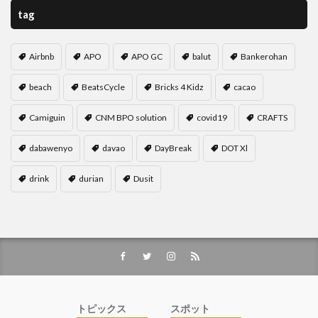
tag
Airbnb
APO
APO GC
balut
Bankerohan
beach
BeatsCycle
Bricks 4 Kidz
cacao
Camiguin
CNM BPO solution
covid19
CRAFTS
dabawenyo
davao
DayBreak
DOT Xl
drink
durian
Dusit
トピックス
スポット