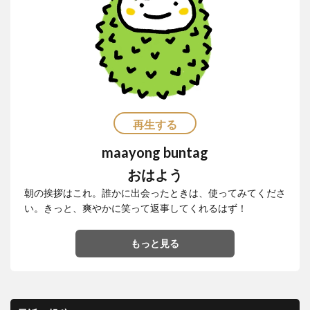
茂木外務大臣
葛飾北斎
観光客
観光産業
語学力
買いだめ
貸し切り
資産運用
逃亡
運転
過ごし方
開発協力
食堂
食料パック
食料支援
食糧支援
香港
検索
再生する
maayong buntag
おはよう
朝の挨拶はこれ。誰かに出会ったときは、使ってみてくださ
い。きっと、爽やかに笑って返事してくれるはず！
もっと見る