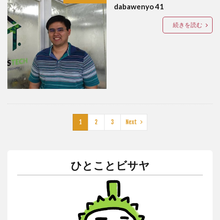
dabawenyo 41
リゾート
ルーマニア
レゴ
レストラン
続きを読む
レチョン
レッドホース
ロミー
ローカルビーチ
ローカルビール
ローカルフード
ローカルルール
ワークアウト
ワークショップ
不動産
二国間会談
交流
休暇
保護活動
免疫力
刑務所
友だち
友だちの輪
友達の輪
国産マスク
埴輪
壁画
外出規制
夢幻
子どもたち
宿泊
封鎖
1
2
3
Next
屋台
布製ナプキン
感染者
手作りマスク
支援
教育
新型コロナ
新年
春画
更生
東京カレー
格安
機内wifi
浮世絵
ひとことビサヤ
海
渋滞
牛
牛骨
生理用ナプキン
皆既日食
直行便
知育
知育プログラム
知育教室
空撮
結婚式
習慣
英語ゲーム