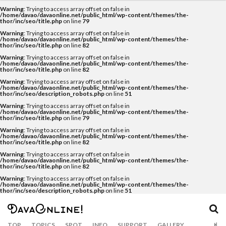
Warning
: Trying to access array offset on false in
カテゴリー
/home/davao/davaonline.net/public_html/wp-content/themes/the-
thor/inc/seo/title.php
on line
79
Warning
: Trying to access array offset on false in
/home/davao/davaonline.net/public_html/wp-content/themes/the-
thor/inc/seo/title.php
on line
82
タグ
Warning
: Trying to access array offset on false in
/home/davao/davaonline.net/public_html/wp-content/themes/the-
thor/inc/seo/title.php
on line
82
Airbnb
APO
APO GC
balut
Bankerohan
Warning
: Trying to access array offset on false in
beach
BeatsCycle
Bricks 4 Kidz
cacao
/home/davao/davaonline.net/public_html/wp-content/themes/the-
thor/inc/seo/description_robots.php
on line
51
Camiguin
CNM BPO solution
covid19
Warning
: Trying to access array offset on false in
/home/davao/davaonline.net/public_html/wp-content/themes/the-
CRAFTS
dabawenyo
davao
DayBreak
thor/inc/seo/title.php
on line
79
Warning
: Trying to access array offset on false in
DOT Xl
drink
durian
Dusit
eclipse
/home/davao/davaonline.net/public_html/wp-content/themes/the-
thor/inc/seo/title.php
on line
82
event
fashion
food
food bazaar
Warning
: Trying to access array offset on false in
/home/davao/davaonline.net/public_html/wp-content/themes/the-
Food Support
foodpanda
Gianna Bryant
golf
thor/inc/seo/title.php
on line
82
Gourmet
Haniwa
holiday
hotel
Inaul
Warning
: Trying to access array offset on false in
/home/davao/davaonline.net/public_html/wp-content/themes/the-
thor/inc/seo/description_robots.php
on line
51
Jeepney
Jollibee
Kasta Morrely
kawaii
keto diet
Ketogenic Diet
kinilaw
Klub Safari
Kobe Bryant
Lahaina Noon
TOP
TOPICS
SPOT
INFO
SUPPORT
GALLERY