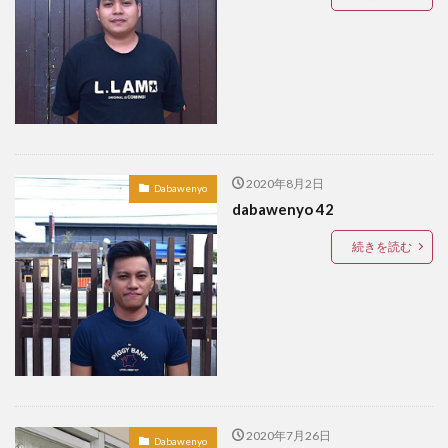
ドリアン
ドローン
ナイトマーケット
バカ
バスケットボール
バレンタイン
バロット
バンケロハン
パラゴンダバオ
パレス
パーキングスペース
ヒラナン
ビーガン
ビーツサイクル
ピルセン
ファッションショー
フィリピン
フィリピンイーグル
フィリピンワシ
2020年8月2日
Dabawenyo
dabawenyo 42
フィリピン産マスク
フィリピン航空
フルーツ
フードバザール
フードパンダ
プラスチックごみ
続きを読む
プラスチックごみ問題
ヘリコプター事故
ペノイ
ホテル
ホリデー
ボランティア
マナド
マラン
マーク・ストリーグル
マーラン
ミンダナオ
ミンダナオ南地域
ムスリム
メディアデトックス
モバイル
モリンガ
モール
ヤンバーガー
ユニクロ
ライブ
2020年7月26日
Dabawenyo
ライブハウス
ラハイナヌーン
ラブホ