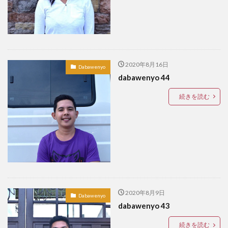
アートセッション
イスラム
イナウル
ウェディングドレス
エアロバイク
オタップ
オージョージ
カダヤワン
カフェ
カレー
ガーデニング
キニラウ
クラフト
2020年8月16日
Dabawenyo
クラブサファリ
グルメ
ケト
ケトジェニック
dabawenyo 44
ケトジェニックダイエット
ケトダイエット
続きを読む
ココナッツ
コンドミニアム
ゴルフ
ゴルフコース
ゴルフ練習場
サブディビジョン
サマル
サマル島
サンボアンガ
サンミゲル
シアルガオ島
シシグ
ショッピング
ショールーム
シンガポール
ジプニー
ジョリビー
スタートアップ
ストレス
セブ島
2020年8月9日
Dabawenyo
タウンハウス
ダバウェーニョ
ダバオ
dabawenyo 43
ダバオンライン
チェマス
チキン
デュシット
続きを読む
トライシクル
ドミンゲス長官
ドライビングレンジ