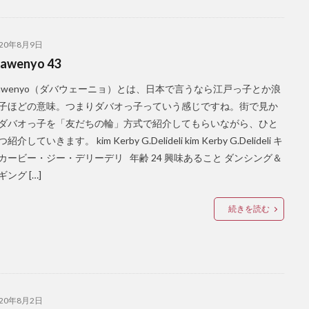
検索
020年8月9日
awenyo 43
bawenyo（ダバウェーニョ）とは、日本で言うなら江戸っ子とか浪
子ほどの意味。つまりダバオっ子っていう感じですね。街で見か
ダバオっ子を「友だちの輪」方式で紹介してもらいながら、ひと
紹介していきます。 kim Kerby G.Delideli kim Kerby G.Delideli キ
カービー・ジー・デリーデリ 年齢 24 興味あること ダンシング＆
ング […]
続きを読む
020年8月2日