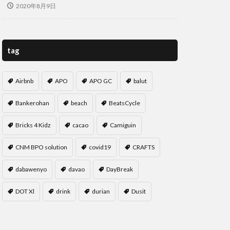
2020年8月9日
tag
Airbnb
APO
APO GC
balut
Bankerohan
beach
BeatsCycle
Bricks 4 Kidz
cacao
Camiguin
CNM BPO solution
covid19
CRAFTS
dabawenyo
davao
DayBreak
DOT Xl
drink
durian
Dusit