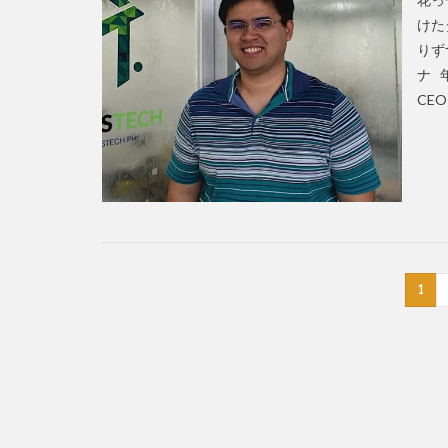
けた
りずつ
ナ 
CE
1