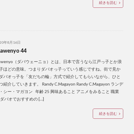
続きを読む
フードパンダ
プラスチックごみ
プラスチックごみ問題
ヘリコ
ル
ホリデー
ボランティア
マナド
マラン
マーク・スト
ンダナオ
ミンダナオ南地域
ムスリム
メディアデトックス
モ
ール
ヤンバーガー
ユニクロ
ライブ
ライブハウス
ラハ
ート
ルーマニア
レゴ
レストラン
レチョン
レッドホー
020年8月16日
awenyo 44
ローカルビール
ローカルフード
ローカルルール
ワークアウト
不動産
二国間会談
交流
休暇
保護活動
免疫力
bawenyo（ダバウェーニョ）とは、日本で言うなら江戸っ子とか浪
子ほどの意味。つまりダバオっ子っていう感じですね。街で見か
友達の輪
国産マスク
埴輪
壁画
外出規制
夢幻
子
ダバオっ子を「友だちの輪」方式で紹介してもらいながら、ひと
布製ナプキン
感染者
手作りマスク
支援
教育
新型
紹介していきます。 Randy C.Magayon Randy C.Magayon ランデ
東京カレー
格安
機内wifi
浮世絵
海
渋滞
牛
・シー・マガヨン 年齢 25 興味あること アニメをみること 職業
皆既日食
直行便
知育
知育プログラム
知育教室
空
 ダバオでおすすめの […]
ーム
茂木外務大臣
葛飾北斎
観光客
観光産業
語学力
産運用
逃亡
運転
過ごし方
開発協力
続きを読む
食堂
食料パ
港