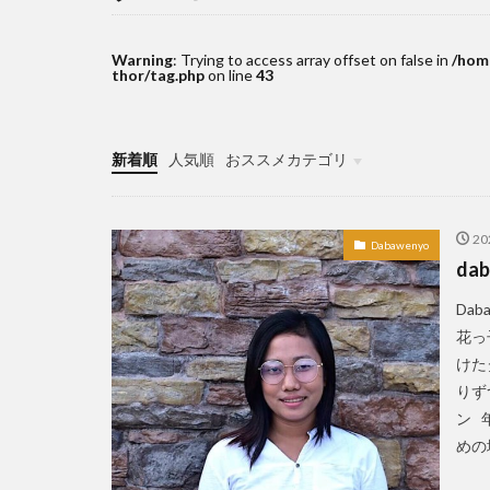
Red Horse
s
sisig
snap
Warning
: Trying to access array offset on false in
/hom
thor/tag.php
on line
43
Ukiyo-e
UNI
お土産
お菓
イスラム
イ
新着順
人気順
おススメカテゴリ
カダヤワン
TOPICS
ケト
ケトジ
2
Dabawenyo
ゴルフ
ゴル
dab
サンミゲル
Da
ジョリビー
花っ
ダバオンライン
けた
ドライビングレン
りずつ
バレンタイン
ン 
めの場所
ヒラナン
ビ
フィリピンイーグ