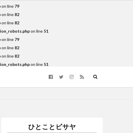
p
on line
79
p
on line
82
p
on line
82
tion_robots.php
on line
51
p
on line
79
p
on line
82
p
on line
82
icks 4 Kidz
tion_robots.php
on line
51
avao
DayBreak
ood bazaar
day
hotel
et
kinilaw
LEGO
MMA
mobile
t
OTAP
ひとことビサヤ
cho Palos Verdes GC