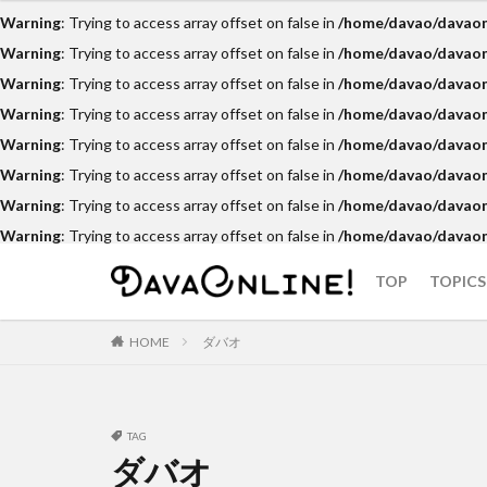
News
Repor
Event
Warning
: Trying to access array offset on false in
/home/davao/davaonl
Warning
: Trying to access array offset on false in
/home/davao/davaonl
カテゴリー
Warning
: Trying to access array offset on false in
/home/davao/davaonl
Warning
: Trying to access array offset on false in
/home/davao/davaonl
Warning
: Trying to access array offset on false in
/home/davao/davaonl
Warning
: Trying to access array offset on false in
/home/davao/davaonl
タグ
Warning
: Trying to access array offset on false in
/home/davao/davaonl
Airbnb
APO
Warning
: Trying to access array offset on false in
/home/davao/davaonl
cacao
Camig
DOT Xl
drink
TOP
TOPICS
Food Support
News
Repor
Event
HOME
ダバオ
Inaul
Jeepne
Klub Safari
K
LIFE IS HERE
TAG
moringa
my
ダバオ
PARAGON
p