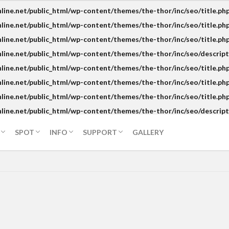
t
遊ぶ
食べる
見る
泊まる
基礎情報
旅行情報
予約
サポート&代行
不動産投資
ine.net/public_html/wp-content/themes/the-thor/inc/seo/title.ph
ine.net/public_html/wp-content/themes/the-thor/inc/seo/title.ph
ine.net/public_html/wp-content/themes/the-thor/inc/seo/title.ph
ine.net/public_html/wp-content/themes/the-thor/inc/seo/descrip
ine.net/public_html/wp-content/themes/the-thor/inc/seo/title.ph
ine.net/public_html/wp-content/themes/the-thor/inc/seo/title.ph
ine.net/public_html/wp-content/themes/the-thor/inc/seo/title.ph
APO GC
balut
Bankerohan
beach
BeatsCycle
Br
ine.net/public_html/wp-content/themes/the-thor/inc/seo/descrip
uin
CNM BPO solution
covid19
CRAFTS
dabawenyo
d
durian
Dusit
eclipse
event
fashion
food
f
SPOT
INFO
SUPPORT
GALLERY
foodpanda
Gianna Bryant
golf
Gourmet
Haniwa
holi
t
遊ぶ
食べる
見る
泊まる
基礎情報
旅行情報
予約
サポート&代行
不動産投資
y
Jollibee
Kasta Morrely
kawaii
keto diet
Ketogenic Di
obe Bryant
Lahaina Noon
LANANG APLAYA RESORT
Lechon
local beer
LOCKDOWN
LOMI
Mainit
mall
marang
PAL
myPAL wifi
NBA
news
Oh George
online art exhibi
ares
Paz Eatery
Philippine Eagle
philippines
Pilsen
Ran