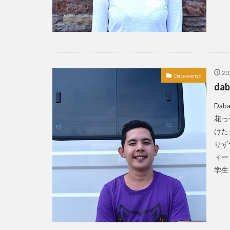
フードバザール
ペノイ
ホテ
マーラン
ミ
モリンガ
モ
ラブホ
リゾ
2
Dabawenyo
dab
ローカルビーチ
ワークショップ
Da
友だちの輪
花っ
けた
封鎖
屋台
りずつ
春画
更生
ィー
生理用ナプキン
学生
習慣
英語ゲ
貸し切り
資
食糧支援
香