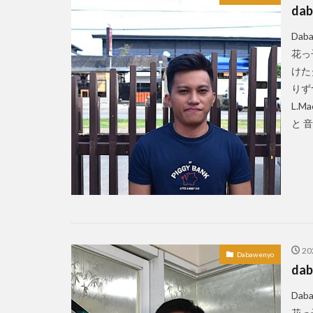
dab
Da
花っ
けた
りずつ
L.
と 音
2
Dabawenyo
dab
Da
花っ