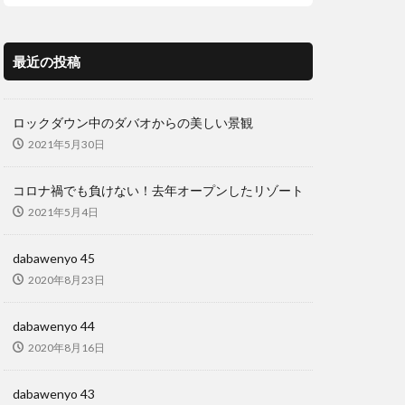
プター事故
リーグル
最近の投稿
バイル
イナヌーン
ロックダウン中のダバオからの美しい景観
ス
ロミー
2021年5月30日
刑務所
友だち
コロナ禍でも負けない！去年オープンしたリゾート
どもたち
宿泊
2021年5月4日
コロナ
新年
dabawenyo 45
牛骨
2020年8月23日
撮
結婚式
買いだめ
dabawenyo 44
ック
食料支援
2020年8月16日
dabawenyo 43