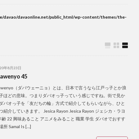
amal
SanMig
Sherwin Darrel
shopping
Shunga
sim
South Pacific GC
SPARK COFFEE
startup
Subdivision
Tal
e/davao/davaonline.net/public_html/wp-content/themes/the-
QLO
Valentine
VCO
vegan
volunteer
wifi
Yumbu
子
かわいい
ぬいぐるみ
はにわ
アモイ
アーティスト
ナウル
ウェディングドレス
エアロバイク
オタップ
オージョ
カフェ
カレー
ガーデニング
キニラウ
クラフト
クラブ
ェニック
ケトジェニックダイエット
ケトダイエット
ココナッツ
020年8月23日
フコース
ゴルフ練習場
サブディビジョン
サマル
サマル島
awenyo 45
シアルガオ島
シシグ
ショッピング
ショールーム
シンガポー
bawenyo（ダバウェーニョ）とは、日本で言うなら江戸っ子とか浪
スタートアップ
ストレス
セブ島
タウンハウス
ダバウェーニ
子ほどの意味。つまりダバオっ子っていう感じですね。街で見か
チェマス
チキン
デュシット
トライシクル
ドミンゲス長
ダバオっ子を「友だちの輪」方式で紹介してもらいながら、ひと
ジ
ドリアン
ドローン
ナイトマーケット
バカ
バスケッ
紹介していきます。 Jesica Rayon Jesica Rayon ジェシカ・ラヨ
バロット
バンケロハン
パラゴンダバオ
パレス
パーキング
年齢 22 興味あること アニメをみること 職業 学生 ダバオでおすす
 Samal Is […]
ーガン
ビーツサイクル
ピルセン
ファッションショー
フィリ
ル
フィリピンワシ
フィリピン産マスク
フィリピン航空
フル