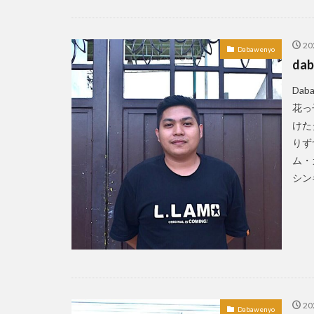
2
Dabawenyo
dab
Da
花っ
けた
りずつ
ム・
シンギ
2
Dabawenyo