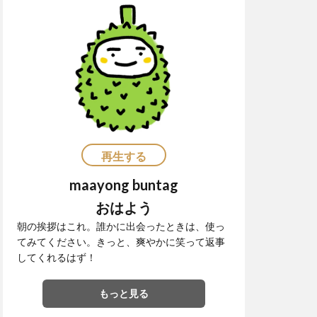
SIMカード
ikud
Tricycle
rger
うんこ
アートセッション
ージ
サファリ
グルメ
コンドミニアム
再生する
サンボアンガ
maayong buntag
ル
ジプニー
ョ
ダバオ
おはよう
官
朝の挨拶はこれ。誰かに出会ったときは、使っ
てみてください。きっと、爽やかに笑って返事
トボール
してくれるはず！
スペース
ピン
もっと見る
ーツ